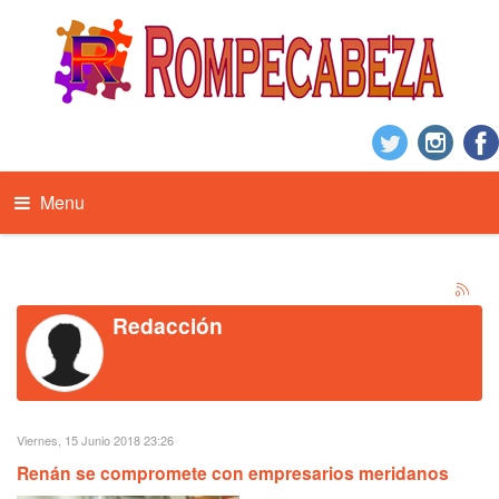
Menu
Redacción
Viernes, 15 Junio 2018 23:26
Renán se compromete con empresarios meridanos