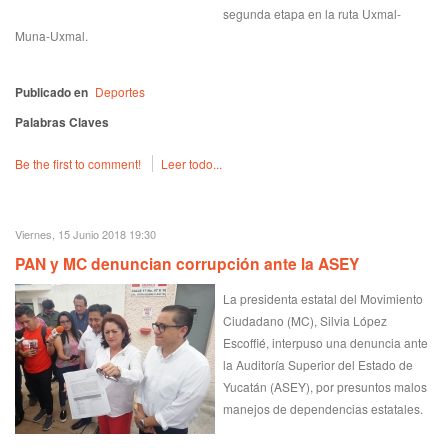
segunda etapa en la ruta Uxmal-
Muna-Uxmal.
Publicado en
Deportes
Palabras Claves
Be the first to comment!
Leer todo...
Viernes, 15 Junio 2018 19:30
PAN y MC denuncian corrupción ante la ASEY
La presidenta estatal del Movimiento
Ciudadano (MC), Silvia López
Escoffié, interpuso una denuncia ante
la Auditoría Superior del Estado de
Yucatán (ASEY), por presuntos malos
manejos de dependencias estatales.