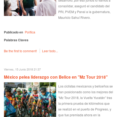
desarrollo, por eso juntos lo vamos a
consolidar, aseguró el candidato del
PRI, PVEM y Panal a la gubernatura,
Mauricio Sahuí Rivero.
Publicado en
Política
Palabras Claves
Be the first to comment!
Leer todo...
Viernes, 15 Junio 2018 21:37
México pelea liderazgo con Belice en "Mz Tour 2018"
Los ciclistas mexicanos y beliceños se
han posicionado como los mejores del
“Mz Tour 2018, la Vuelta Yucatán” tras
la primera prueba de kilómetros que
se realizó en el puerto de Progreso, y
que fue premiada ahora en la