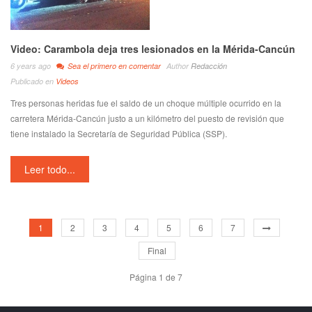
Video: Carambola deja tres lesionados en la Mérida-Cancún
6 years ago
Sea el primero en comentar
Author
Redacción
Publicado en
Videos
Tres personas heridas fue el saldo de un choque múltiple ocurrido en la
carretera Mérida-Cancún justo a un kilómetro del puesto de revisión que
tiene instalado la Secretaría de Seguridad Pública (SSP).
Leer todo...
1
2
3
4
5
6
7
Final
Página 1 de 7