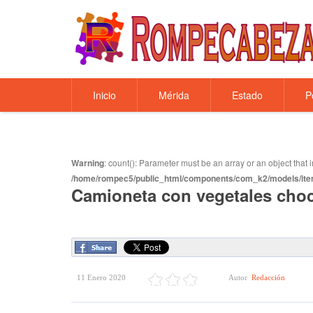
Inicio
Mérida
Estado
P
Warning
: count(): Parameter must be an array or an object tha
/home/rompec5/public_html/components/com_k2/models/ite
Camioneta con vegetales choc
11 Enero 2020
Autor
Redacción