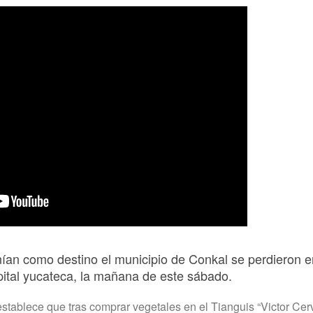
nían como destino el municipio de Conkal se perdieron 
capital yucateca, la mañana de este sábado.
stablece que tras comprar vegetales en el Tianguis “Victor Cer