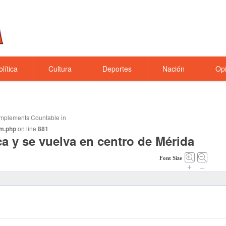
olítica
Cultura
Deportes
Nación
Opi
t implements Countable in
m.php
on line
881
a y se vuelva en centro de Mérida
Font Size
+
–