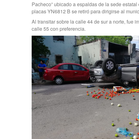
Pacheco” ubicado a espaldas de la sede estatal d
placas YN6812 B se retiró para dirigirse al muni
Al transitar sobre la calle 44 de sur a norte, f
calle 55 con preferencia.