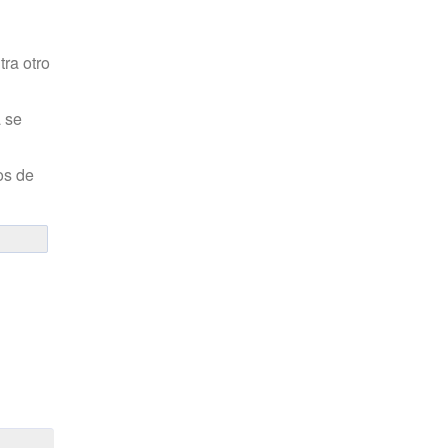
tra otro
a se
os de