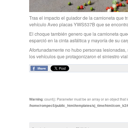
Tras el impacto el guiador de la camioneta que tra
vehículo Aveo placas YWS537B que se encontrab
El choque también genero que la camioneta quedar
esparció en la cinta asfáltica y mayoría de su ca
Afortunadamente no hubo personas lesionadas, so
los vehículos que protagonizaron el siniestro vial 
Warning
: count(): Parameter must be an array or an object tha
/home/rompec5/public_html/templates/sj_time/html/com_k2/te