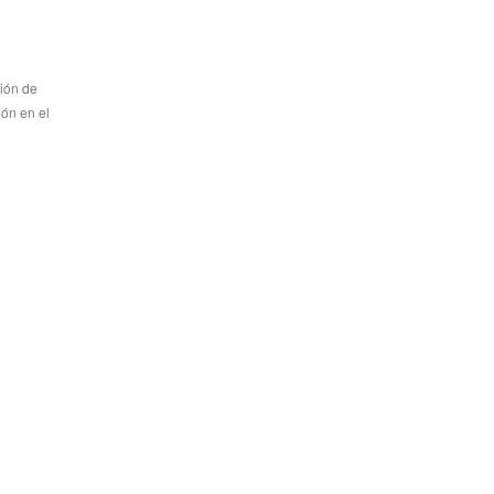
ión de
ión en el