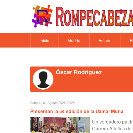
Inicio
Mérida
Estado
P
Óscar Rodríguez
Sábado, 01 Agosto 2026 01:28
Presentan la 54 edición de la Uxmal-Muna
Un verdadero patri
Carrera Atlética de