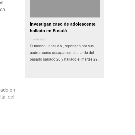
os
ica.
n caso de adolescente
Camioneta con vegetales choca y
Video: 
n Susulá
se vuelva en centro de
automó
6 years ago
6 years a
nel V.A., reportado por sus
Miles de pesos en frutas y verduras que
Tras una 
desaparecido la tarde del
tenían como destino el municipio de
Secretarí
o 26 y hallado el martes 29,
Conkal se perdieron en un siniestro vial
detuviero
cado en
tal del