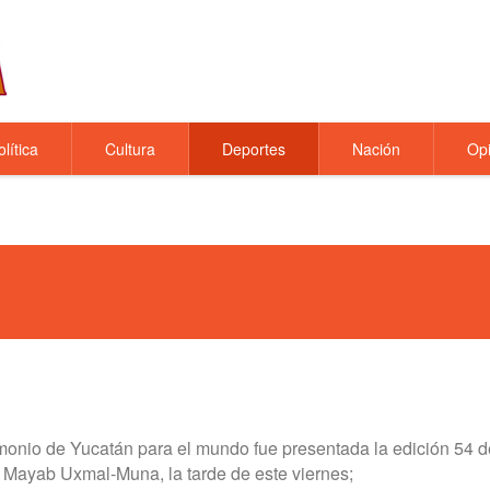
olítica
Cultura
Deportes
Nación
Opi
monio de Yucatán para el mundo fue presentada la edición 54 d
l Mayab Uxmal-Muna, la tarde de este viernes;