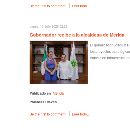
Be the first to comment!
Leer todo...
Lunes, 13 Julio 2026 02:23
Gobernador recibe a la alcaldesa de Mérida
El gobernador Joaquín Dí
los proyectos estratégico
énfasis en infraestructura
Publicado en
Mérida
Palabras Claves
Be the first to comment!
Leer todo...