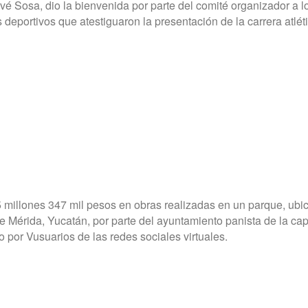
é Sosa, dio la bienvenida por parte del comité organizador a l
s deportivos que atestiguaron la presentación de la carrera atlét
Investiga
hallado e
1 year ago
El menor Lio
padres como 
pasado sábad
 5 millones 347 mil pesos en obras realizadas en un parque, ubi
e Mérida, Yucatán, por parte del ayuntamiento panista de la capi
o por Vusuarios de las redes sociales virtuales.