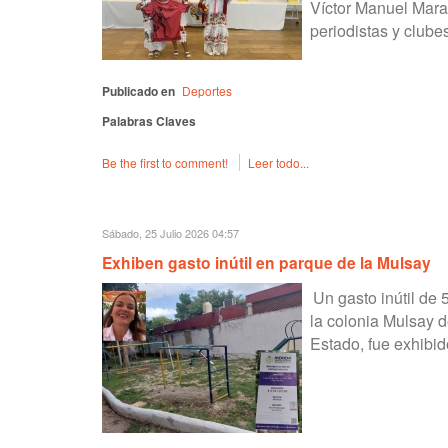
Víctor Manuel Marav
periodistas y clube
Publicado en
Deportes
Palabras Claves
Be the first to comment!
Leer todo...
Sábado, 25 Julio 2026 04:57
Exhiben gasto inútil en parque de la Mulsay
Un gasto inútil de
la colonia Mulsay d
Estado, fue exhibid