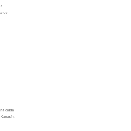
la
te de
una caída
 Kanasín.