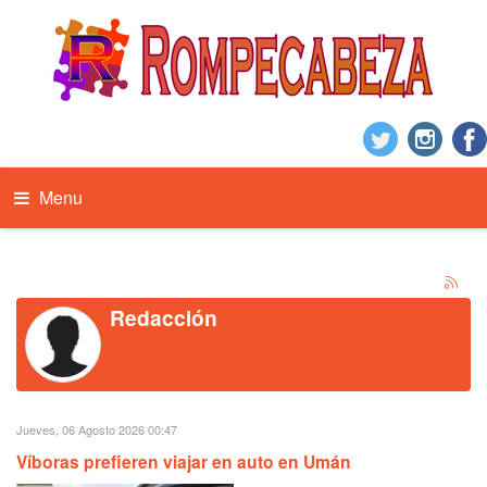
Menu
Redacción
Jueves, 06 Agosto 2026 00:47
Víboras prefieren viajar en auto en Umán