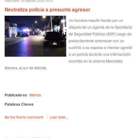
Miércoles, 05 Agosto 2026 05:31
Neutraliza policía a presunto agresor
Un hombre resultó herido por un
disparo de un agente de la Secretaría
de Seguridad Pública (SSP) luego de
presuntamente amenazar con un
cuchillo a su esposa e intentar agredir
a un policía durante una intervención
ocurrida en la colonia Mercedes
Barrera, al sur de Mérida.
Publicado en
Mérida
Palabras Claves
Be the first to comment!
Leer todo...