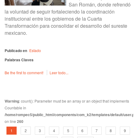
San Román, donde refrendó
la voluntad de seguir fortaleciendo la coordinación
institucional entre los gobiernos de la Cuarta
Transformación para consolidar el desarrollo del sureste
mexicano.
Publicado en
Estado
Palabras Claves
Be the first to comment!
Leer todo...
Warning
: count(): Parameter must be an array or an object that implements
Countable in
/home/rompec5/public_html/components/com_k2/templates/default/user.ph
on line
260
1
2
3
4
5
6
7
8
9