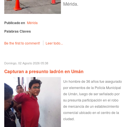
Mérida.
Publicado en
Mérida
Palabras Claves
Be the first to comment!
Leer todo...
Domingo, 02 Agosto 2026 05:38
Capturan a presunto ladrón en Umán
Un hombre de 36 años fue asegurado
por elementos de la Policía Municipal
de Umán, luego de ser señalado por
su presunta participación en el robo
de mercancía de un establecimiento
comercial ubicado en el centro de la
ciudad.