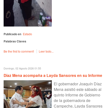
Publicado en
Estado
Palabras Claves
Be the first to comment!
Leer todo...
Domingo, 02 Agosto 2026 01:55
Díaz Mena acompaña a Layda Sansores en su Informe
El gobernador Joaquín Díaz
Mena asistió este sábado al
quinto Informe de Gobierno
de la gobernadora de
Campeche, Layda Sansores