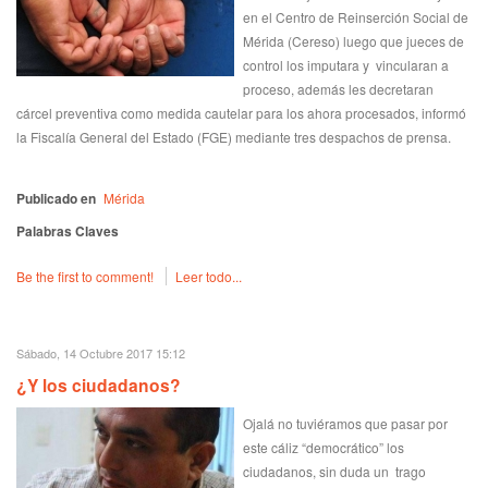
en el Centro de Reinserción Social de
Mérida (Cereso) luego que jueces de
control los imputara y vincularan a
proceso, además les decretaran
cárcel preventiva como medida cautelar para los ahora procesados, informó
la Fiscalía General del Estado (FGE) mediante tres despachos de prensa.
Publicado en
Mérida
Palabras Claves
Be the first to comment!
Leer todo...
Sábado, 14 Octubre 2017 15:12
¿Y los ciudadanos?
Ojalá no tuviéramos que pasar por
este cáliz “democrático” los
ciudadanos, sin duda un trago