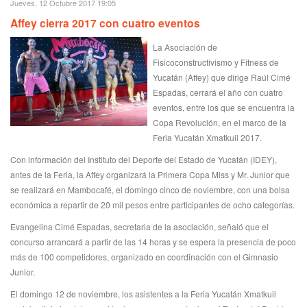
Jueves, 12 Octubre 2017 19:05
Affey cierra 2017 con cuatro eventos
La Asociación de
Fisicoconstructivismo y Fitness de
Yucatán (Affey) que dirige Raúl Cimé
Espadas, cerrará el año con cuatro
eventos, entre los que se encuentra la
Copa Revolución, en el marco de la
Feria Yucatán Xmatkuil 2017.
Con información del Instituto del Deporte del Estado de Yucatán (IDEY),
antes de la Feria, la Affey organizará la Primera Copa Miss y Mr. Junior que
se realizará en Mambocafé, el domingo cinco de noviembre, con una bolsa
económica a repartir de 20 mil pesos entre participantes de ocho categorías.
Evangelina Cimé Espadas, secretaria de la asociación, señaló que el
concurso arrancará a partir de las 14 horas y se espera la presencia de poco
más de 100 competidores, organizado en coordinación con el Gimnasio
Junior.
El domingo 12 de noviembre, los asistentes a la Feria Yucatán Xmatkuil