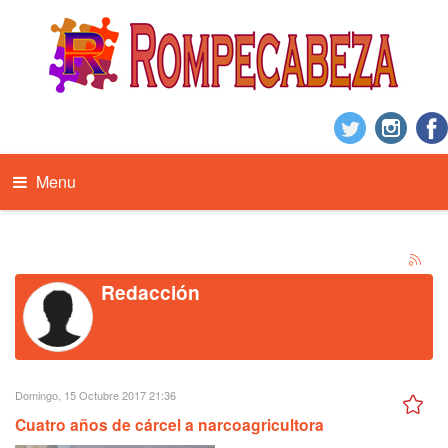
Menu
Redacción
Domingo, 15 Octubre 2017 21:36
Cuatro años de cárcel a narcoagricultora