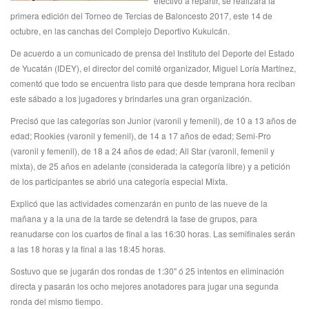
efectivo a repartir, se realizará la
primera edición del Torneo de Tercias de Baloncesto 2017, este 14 de
octubre, en las canchas del Complejo Deportivo Kukulcán.
De acuerdo a un comunicado de prensa del Instituto del Deporte del Estado
de Yucatán (IDEY), el director del comité organizador, Miguel Loría Martínez,
comentó que todo se encuentra listo para que desde temprana hora reciban
este sábado a los jugadores y brindarles una gran organización.
Precisó que las categorías son Junior (varonil y femenil), de 10 a 13 años de
edad; Rookies (varonil y femenil), de 14 a 17 años de edad; Semi-Pro
(varonil y femenil), de 18 a 24 años de edad; All Star (varonil, femenil y
mixta), de 25 años en adelante (considerada la categoría libre) y a petición
de los participantes se abrió una categoría especial Mixta.
Explicó que las actividades comenzarán en punto de las nueve de la
mañana y a la una de la tarde se detendrá la fase de grupos, para
reanudarse con los cuartos de final a las 16:30 horas. Las semifinales serán
a las 18 horas y la final a las 18:45 horas.
Sostuvo que se jugarán dos rondas de 1:30" ó 25 intentos en eliminación
directa y pasarán los ocho mejores anotadores para jugar una segunda
ronda del mismo tiempo.