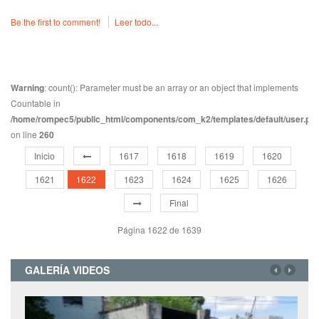
Be the first to comment!
Leer todo...
Warning
: count(): Parameter must be an array or an object that implements
Countable in
/home/rompec5/public_html/components/com_k2/templates/default/user.ph
on line
260
Inicio
1617
1618
1619
1620
1621
1622
1623
1624
1625
1626
Final
Página 1622 de 1639
GALERÍA VIDEOS