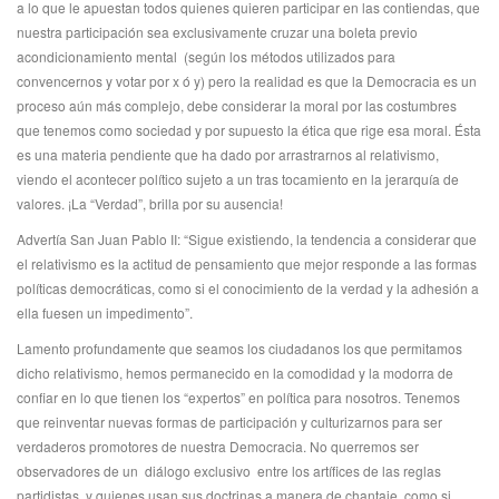
a lo que le apuestan todos quienes quieren participar en las contiendas, que
nuestra participación sea exclusivamente cruzar una boleta previo
acondicionamiento mental (según los métodos utilizados para
convencernos y votar por x ó y) pero la realidad es que la Democracia es un
proceso aún más complejo, debe considerar la moral por las costumbres
que tenemos como sociedad y por supuesto la ética que rige esa moral. Ésta
es una materia pendiente que ha dado por arrastrarnos al relativismo,
viendo el acontecer político sujeto a un tras tocamiento en la jerarquía de
valores. ¡La “Verdad”, brilla por su ausencia!
Advertía San Juan Pablo II: “Sigue existiendo, la tendencia a considerar que
el relativismo es la actitud de pensamiento que mejor responde a las formas
políticas democráticas, como si el conocimiento de la verdad y la adhesión a
ella fuesen un impedimento”.
Lamento profundamente que seamos los ciudadanos los que permitamos
dicho relativismo, hemos permanecido en la comodidad y la modorra de
confiar en lo que tienen los “expertos” en política para nosotros. Tenemos
que reinventar nuevas formas de participación y culturizarnos para ser
verdaderos promotores de nuestra Democracia. No querremos ser
observadores de un diálogo exclusivo entre los artífices de las reglas
partidistas, y quienes usan sus doctrinas a manera de chantaje, como si