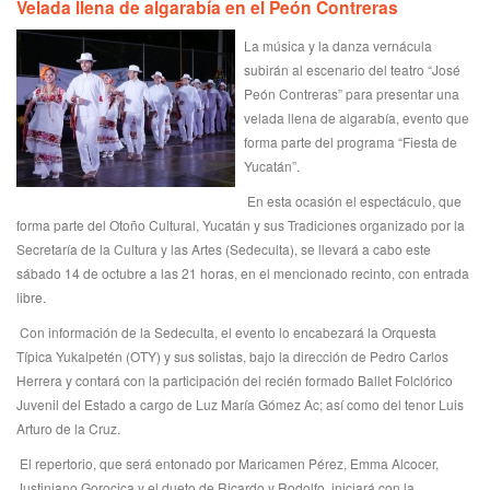
Velada llena de algarabía en el Peón Contreras
La música y la danza vernácula
subirán al escenario del teatro “José
Peón Contreras” para presentar una
velada llena de algarabía, evento que
forma parte del programa “Fiesta de
Yucatán”.
En esta ocasión el espectáculo, que
forma parte del Otoño Cultural, Yucatán y sus Tradiciones organizado por la
Secretaría de la Cultura y las Artes (Sedeculta), se llevará a cabo este
sábado 14 de octubre a las 21 horas, en el mencionado recinto, con entrada
libre.
Con información de la Sedeculta, el evento lo encabezará la Orquesta
Típica Yukalpetén (OTY) y sus solistas, bajo la dirección de Pedro Carlos
Herrera y contará con la participación del recién formado Ballet Folclórico
Juvenil del Estado a cargo de Luz María Gómez Ac; así como del tenor Luis
Arturo de la Cruz.
El repertorio, que será entonado por Maricamen Pérez, Emma Alcocer,
Justiniano Gorocica y el dueto de Ricardo y Rodolfo, iniciará con la