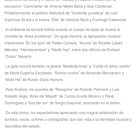
evocación “Caminante” de Antonio Mediz Bolio y Guty Cárdenas.
Posteriormente, el público disfrutará de “Guitarrita yucateca” de Luis
Espinosa Alcalá y el bolero “Ella” de Osvaldo Bazil y Domingo Casanova.
El ambiente se tornará festivo cuando el cuerpo de baile se mueva al
compás de “Aires yucatecos”. De igual manera, la agrupación musical
interpretará “En tus ojos” de Pastor Cervera, “Nunca” de Ricardo López
Méndez, “Henequenales” y “Hasta hoy”, estos dos últimos de Enrique
“Coqui” Navarro.
La gala incluirá también la jarana “Mesticita linda” y “Cuida mi amor, cariño”
de María Eugenia Escobedo, “Somos novios” de Armando Manzanero y
“Nicté Há” de Rubén Darío Herrera.
Para finalizar, los acordes de “Peregrina” de Ricardo Palmerín y Luis
Rosado Vega, “Aires del Mayab” de Carlos Duarte Moreno y Pepe
Domínguez y “Soy del sur” de Sergio Esquivel, resonarán en el teatro.
De esta forma, los espectadores apreciarán una magna celebración de
sonidos, voces, colores y coreografías, que dan vida a la identidad musical y
dancística del estado.