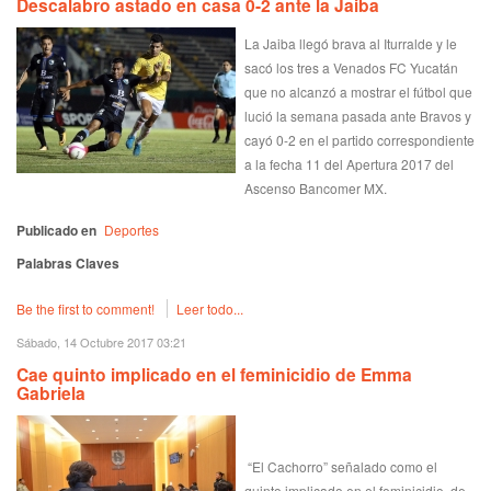
Descalabro astado en casa 0-2 ante la Jaiba
La Jaiba llegó brava al Iturralde y le
sacó los tres a Venados FC Yucatán
que no alcanzó a mostrar el fútbol que
lució la semana pasada ante Bravos y
cayó 0-2 en el partido correspondiente
a la fecha 11 del Apertura 2017 del
Ascenso Bancomer MX.
Publicado en
Deportes
Palabras Claves
Be the first to comment!
Leer todo...
Sábado, 14 Octubre 2017 03:21
Cae quinto implicado en el feminicidio de Emma
Gabriela
“El Cachorro” señalado como el
quinto implicado en el feminicidio de