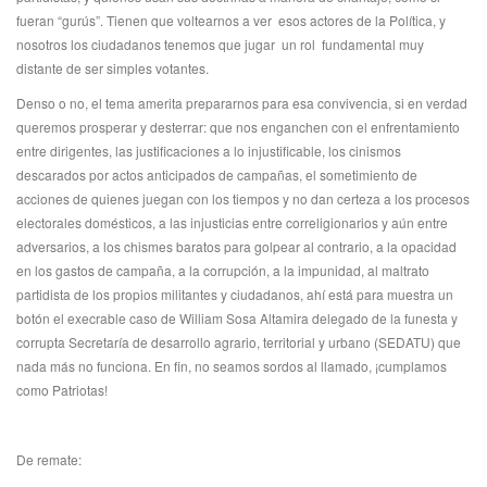
fueran “gurús”. Tienen que voltearnos a ver esos actores de la Política, y
nosotros los ciudadanos tenemos que jugar un rol fundamental muy
distante de ser simples votantes.
Denso o no, el tema amerita prepararnos para esa convivencia, si en verdad
queremos prosperar y desterrar: que nos enganchen con el enfrentamiento
entre dirigentes, las justificaciones a lo injustificable, los cinismos
descarados por actos anticipados de campañas, el sometimiento de
acciones de quienes juegan con los tiempos y no dan certeza a los procesos
electorales domésticos, a las injusticias entre correligionarios y aún entre
adversarios, a los chismes baratos para golpear al contrario, a la opacidad
en los gastos de campaña, a la corrupción, a la impunidad, al maltrato
partidista de los propios militantes y ciudadanos, ahí está para muestra un
botón el execrable caso de William Sosa Altamira delegado de la funesta y
corrupta Secretaría de desarrollo agrario, territorial y urbano (SEDATU) que
nada más no funciona. En fin, no seamos sordos al llamado, ¡cumplamos
como Patriotas!
De remate: