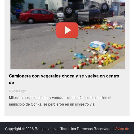
ca y se vuelva en centro
Video: Alcoholizado sujeto roba auto
después
6 years ago
que tenían como destino el
Tras una persecución, elementos de la Secretar
un siniestro vial
Publica (SSP) detuvieron a un sujeto que en es
Copyright © 2026 Rompecabeza. Todos los Derechos Reservados.
Aviso de