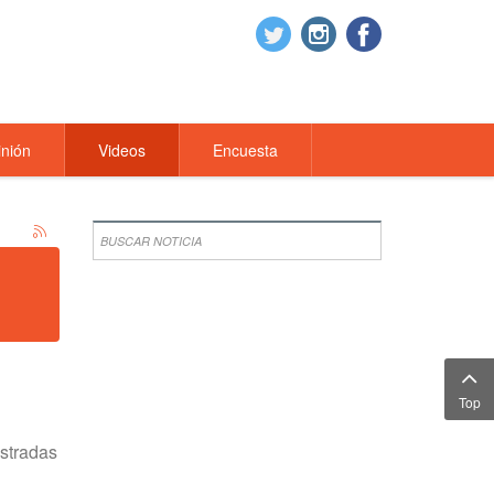
nión
Videos
Encuesta
Top
istradas