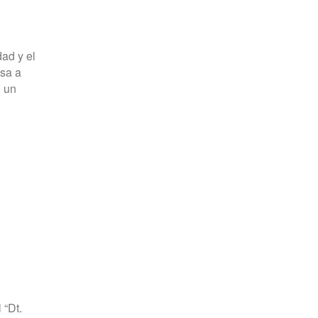
dad y el
sa a
n un
 “Dt.