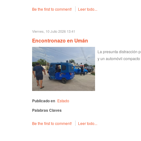
Be the first to comment!
Leer todo...
Viernes, 10 Julio 2026 13:41
Encontronazo en Umán
La presunta distracción p
y un automóvil compacto 
Publicado en
Estado
Palabras Claves
Be the first to comment!
Leer todo...