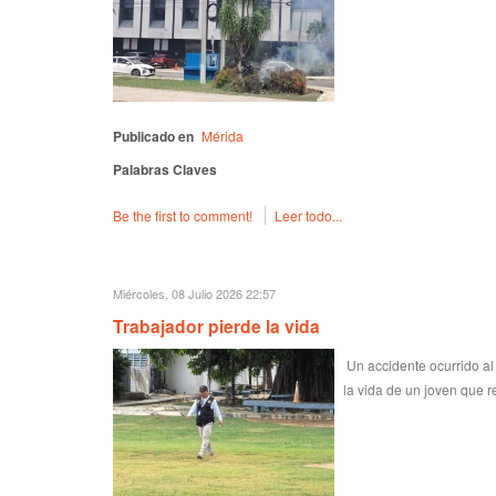
Publicado en
Mérida
Palabras Claves
Be the first to comment!
Leer todo...
Miércoles, 08 Julio 2026 22:57
Trabajador pierde la vida
Un accidente ocurrido al
la vida de un joven que r