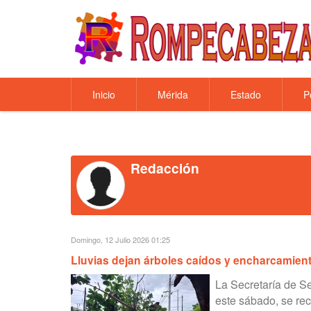
Inicio
Mérida
Estado
P
Redacción
Domingo, 12 Julio 2026 01:25
Lluvias dejan árboles caídos y encharcamien
La Secretaría de Se
este sábado, se rec