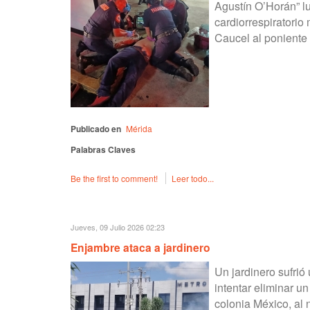
Agustín O’Horán” lu
cardiorrespiratorio
Caucel al poniente
Publicado en
Mérida
Palabras Claves
Be the first to comment!
Leer todo...
Jueves, 09 Julio 2026 02:23
Enjambre ataca a jardinero
Un jardinero sufrió
intentar eliminar u
colonia México, al 