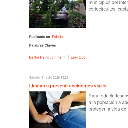
municipios del inte
cortocircuitos, cab
Publicado en
Estado
Palabras Claves
Be the first to comment!
Leer todo...
Sábado, 11 Julio 2026 15:26
Llaman a prevenir accidentes viales
Para reducir riesgo
a la población a ad
proteger la vida de 