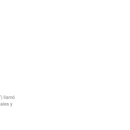
,
Y) llamó
ales y