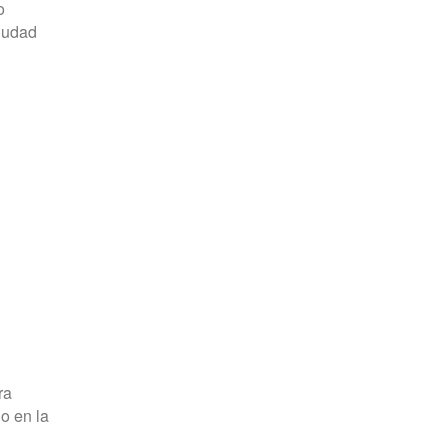
o
Ciudad
ra
o en la