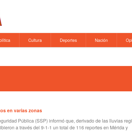
olítica
Cultura
Deportes
Nación
Opi
tos en varias zonas
guridad Pública (SSP) informó que, derivado de las lluvias reg
ibieron a través del 9-1-1 un total de 116 reportes en Mérida y