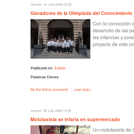
Viernes, 10 Julio 2026 02:33
Ganadores de la Olimpiada del Conocimiento v
Con la convicción d
desarrollo de las 
las infancias y juv
proyecto de vida c
Publicado en
Estado
Palabras Claves
Be the first to comment!
Leer todo...
Jueves, 09 Julio 2026 14:00
Mototaxista se infarta en supermercado
Un mototaxista de 3