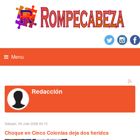
Menu
Redacción
Sábado, 04 Julio 2026 00:15
Choque en Cinco Colonias deja dos heridos