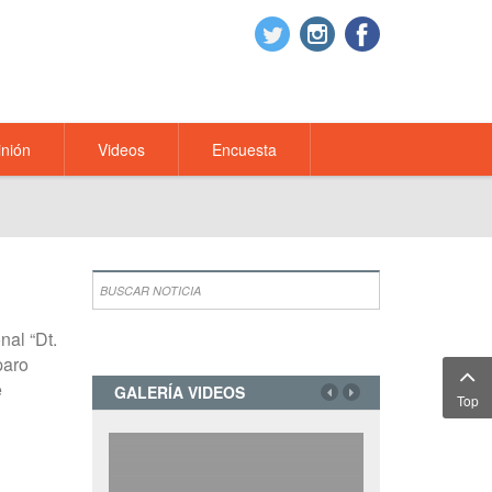
nión
Videos
Encuesta
nal “Dt.
paro
e
GALERÍA VIDEOS
Top