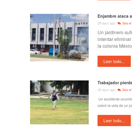
Enjambre ataca a
28 days ago
Sea el
Un jardinero suf
intentar elimina
la colonia Méxic
Leer todo...
Trabajador pierde
28 days ago
Sea el
Un accidente ocurrido
cobró la vida de un j
Leer todo...