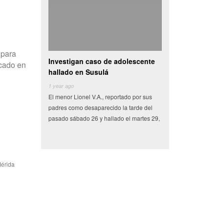
 para
Investigan caso de adolescente
Camioneta con v
icado en
hallado en Susulá
se vuelva en cen
1 year ago
6 years ago
El menor Lionel V.A., reportado por sus
Miles de pesos en fru
padres como desaparecido la tarde del
tenían como destino 
pasado sábado 26 y hallado el martes 29,
Conkal se perdieron e
Mérida