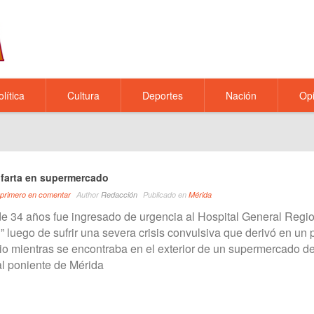
olítica
Cultura
Deportes
Nación
Opi
Mototaxista se infarta en supermercado
 primero en comentar
Author
Redacción
Publicado en
Mérida
e 34 años fue ingresado de urgencia al Hospital General Regio
 luego de sufrir una severa crisis convulsiva que derivó en un 
rio mientras se encontraba en el exterior de un supermercado d
l poniente de Mérida