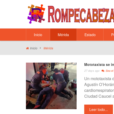
Inicio
Mérida
Estado
P
Inicio
Mérida
27 days ago
Sea el
Un mototaxista d
Agustín O’Horán”
cardiorrespirato
Ciudad Caucel a
Leer todo...