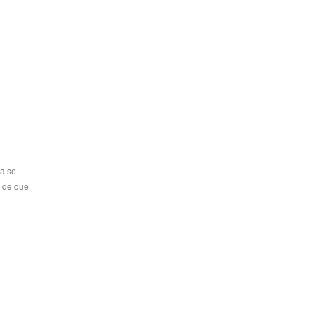
ca se
r de que