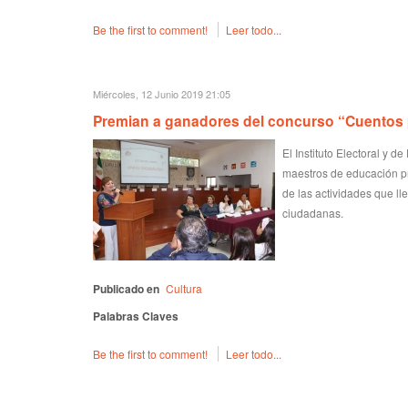
Be the first to comment!
Leer todo...
Miércoles, 12 Junio 2019 21:05
Premian a ganadores del concurso “Cuentos 
El Instituto Electoral y 
maestros de educación pr
de las actividades que ll
ciudadanas.
Publicado en
Cultura
Palabras Claves
Be the first to comment!
Leer todo...