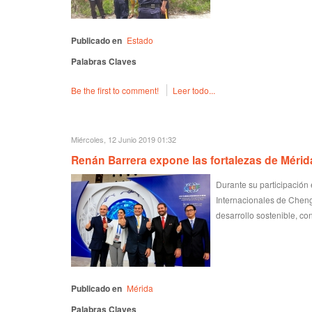
Publicado en
Estado
Palabras Claves
Be the first to comment!
Leer todo...
Miércoles, 12 Junio 2019 01:32
Renán Barrera expone las fortalezas de Mérid
Durante su participación
Internacionales de Cheng
desarrollo sostenible, co
Publicado en
Mérida
Palabras Claves