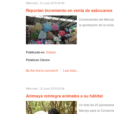
Miércoles, 12 Junio 2019 20:49
Reportan incremento en venta de sabucanes
Comerciantes del Mercado
la aprobación de la inici
Publicado en
Estado
Palabras Claves
Be the first to comment!
Leer todo...
Miércoles, 12 Junio 2019 20:36
Animaya reintegra animales a su hábitat
Un total de 25 ejemplares
Manejo para la Conservac