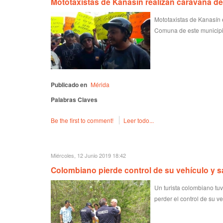
Mototaxistas de Kanasín realizan caravana de
Mototaxistas de Kanasín 
Comuna de este municipi
Publicado en
Mérida
Palabras Claves
Be the first to comment!
Leer todo...
Miércoles, 12 Junio 2019 18:42
Colombiano pierde control de su vehículo y sa
Un turista colombiano tu
perder el control de su ve