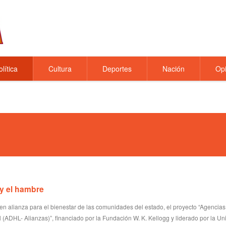
olítica
Cultura
Deportes
Nación
Opi
 y el hambre
 en alianza para el bienestar de las comunidades del estado, el proyecto “Agencias
(ADHL- Alianzas)”, financiado por la Fundación W. K. Kellogg y liderado por la Un