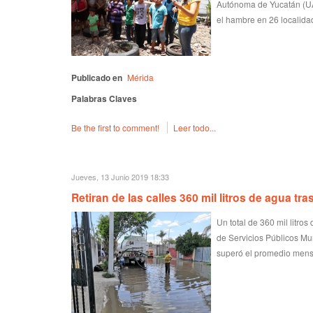
Autónoma de Yucatán (UAD
el hambre en 26 localida
Publicado en
Mérida
Palabras Claves
Be the first to comment!
Leer todo...
Jueves, 13 Junio 2019 18:33
Retiran de las calles 360 mil litros de agua tras
Un total de 360 mil litro
de Servicios Públicos Mun
superó el promedio mensu