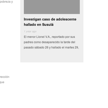
 pobreza y
gan caso de adolescente
Camioneta con vegetales choca y
Vide
 en Susulá
se vuelva en centro de
auto
o
6 years ago
6 year
Lionel V.A., reportado por sus
Miles de pesos en frutas y verduras que
Tras u
mo desaparecido la tarde del
tenían como destino el municipio de
Secret
bado 26 y hallado el martes 29,
Conkal se perdieron en un siniestro vial
detuvi
irección
 que