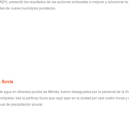
Y), presentó los resultados de las acciones enfocadas a mejorar y solucionar la
des de nueve municipios yucatecos.
Investi
hallado
1 year ag
El menor 
padres co
pasado sá
 lluvia
s de agua en diversos puntos de Mérida, fueron desaguados por la personal de la D
icipales, tras la pertinaz lluvia que cayó ayer en la ciudad por casi cuatro horas y
al de precipitación pluvial.