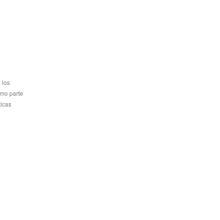
 los
omo parte
ticas