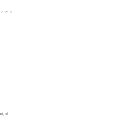
 que la
á, al