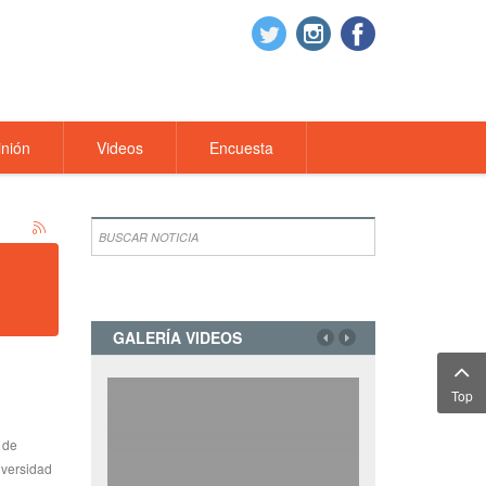
nión
Videos
Encuesta
GALERÍA VIDEOS
Top
 de
iversidad