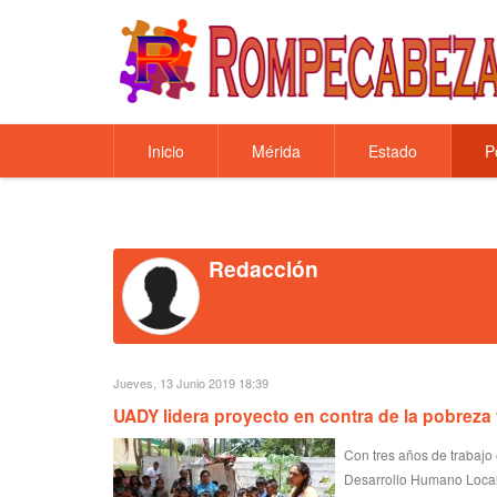
Inicio
Mérida
Estado
P
Redacción
Jueves, 13 Junio 2019 18:39
UADY lidera proyecto en contra de la pobreza
Con tres años de trabajo
Desarrollo Humano Local 