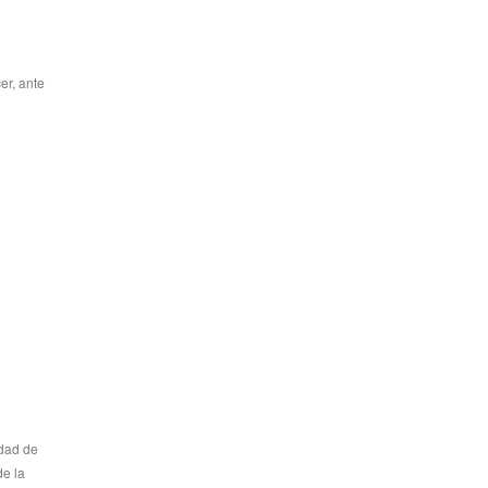
er, ante
idad de
de la