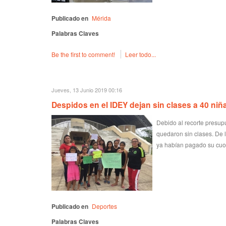
Publicado en
Mérida
Palabras Claves
Be the first to comment!
Leer todo...
Jueves, 13 Junio 2019 00:16
Despidos en el IDEY dejan sin clases a 40 niñ
Debido al recorte presupu
quedaron sin clases. De l
ya habían pagado su cuot
Publicado en
Deportes
Palabras Claves