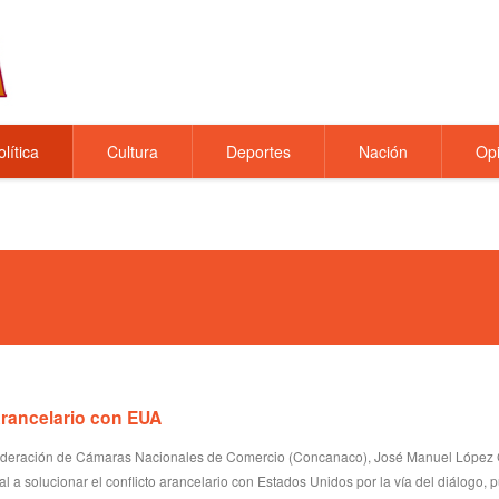
olítica
Cultura
Deportes
Nación
Opi
arancelario con EUA
federación de Cámaras Nacionales de Comercio (Concanaco), José Manuel López
al a solucionar el conflicto arancelario con Estados Unidos por la vía del diálogo, p