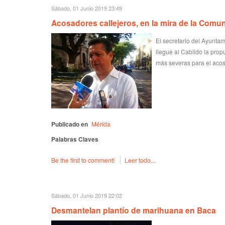
Sábado, 01 Junio 2019 23:49
Acosadores callejeros, en la mira de la Comu
El secretario del Ayunta
llegue al Cabildo la pro
más severas para el acos
Publicado en
Mérida
Palabras Claves
Be the first to comment!
Leer todo...
Sábado, 01 Junio 2019 22:02
Desmantelan plantío de marihuana en Baca