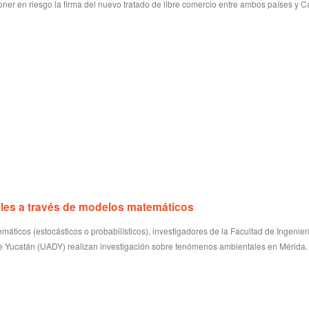
oner en riesgo la firma del nuevo tratado de libre comercio entre ambos países y 
Investiga
hallado e
1 year ago
El menor Lio
padres como
pasado sábad
les a través de modelos matemáticos
áticos (estocásticos o probabilísticos), investigadores de la Facultad de Ingenier
 Yucatán (UADY) realizan investigación sobre fenómenos ambientales en Mérida.