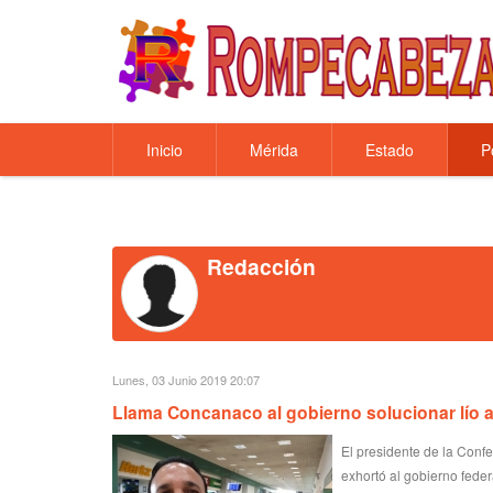
Inicio
Mérida
Estado
P
Redacción
Lunes, 03 Junio 2019 20:07
Llama Concanaco al gobierno solucionar lío 
El presidente de la Con
exhortó al gobierno feder