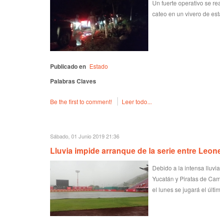
Un fuerte operativo se re
cateo en un vivero de es
Publicado en
Estado
Palabras Claves
Be the first to comment!
Leer todo...
Sábado, 01 Junio 2019 21:36
Lluvia impide arranque de la serie entre Leone
Debido a la intensa lluv
Yucatán y Piratas de Cam
el lunes se jugará el últi