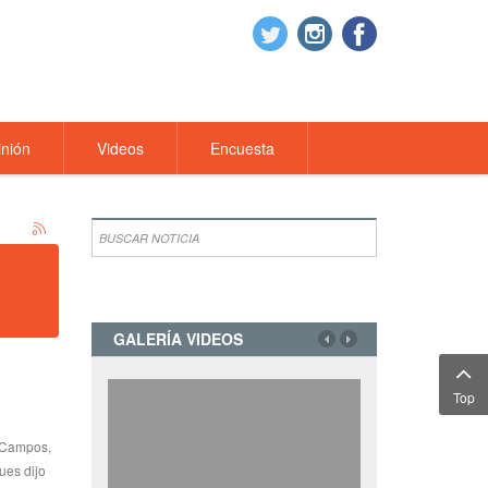
nión
Videos
Encuesta
GALERÍA VIDEOS
Top
 Campos,
ues dijo