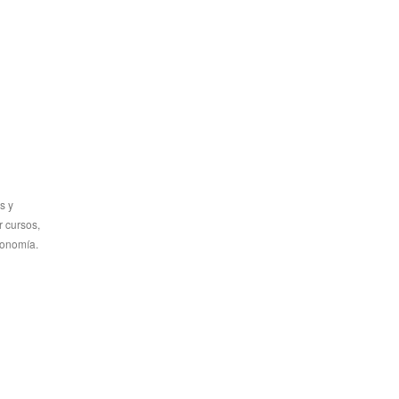
s y
 cursos,
ronomía.