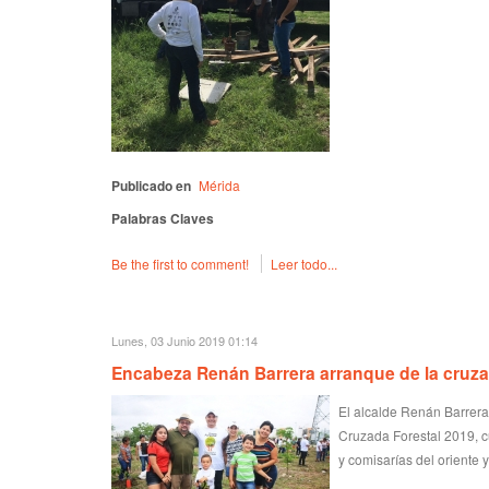
Publicado en
Mérida
Palabras Claves
Be the first to comment!
Leer todo...
Lunes, 03 Junio 2019 01:14
Encabeza Renán Barrera arranque de la cruza
El alcalde Renán Barrera
Cruzada Forestal 2019, c
y comisarías del oriente 