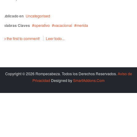
Publicado en
Uncategorised
Palabras Claves
operativo
vacacional
merida
Be the first to comment!
Leer todo...
Copyright © 2026 Rompecabeza. Todos los Derechos Reservados.
Aviso de
Privacidad
Designed by
SmartAddons.Com