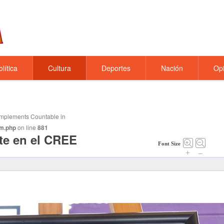
olítica
Cultura
Deportes
Nación
Opi
t implements Countable in
m.php
on line
881
te en el CREE
Font Size
+
–