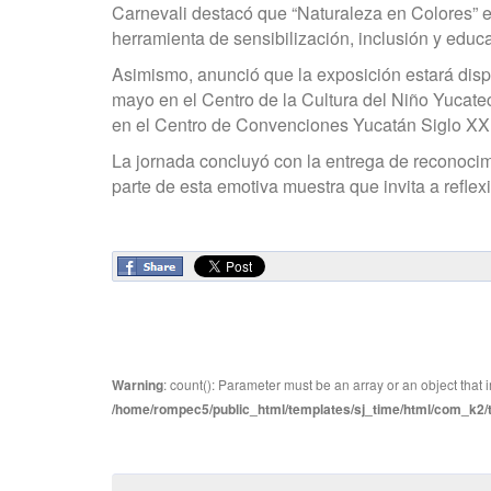
Carnevali destacó que “Naturaleza en Colores” e
herramienta de sensibilización, inclusión y educ
Asimismo, anunció que la exposición estará disp
mayo en el Centro de la Cultura del Niño Yucate
en el Centro de Convenciones Yucatán Siglo XXI
La jornada concluyó con la entrega de reconocimi
parte de esta emotiva muestra que invita a reflex
Warning
: count(): Parameter must be an array or an object tha
/home/rompec5/public_html/templates/sj_time/html/com_k2/te