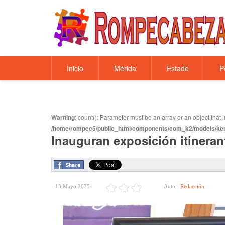
Inicio
Mérida
Estado
P
Warning
: count(): Parameter must be an array or an object tha
/home/rompec5/public_html/components/com_k2/models/ite
Inauguran exposición itineran
13 Mayo 2025
Autor
Redacción