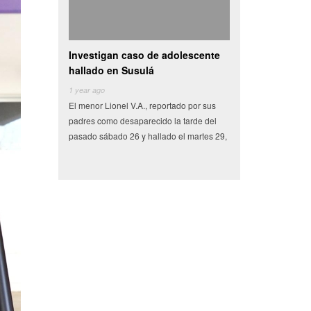
Investigan caso de adolescente
Camioneta con vegetales choca
hallado en Susulá
se vuelva en centro de
1 year ago
6 years ago
El menor Lionel V.A., reportado por sus
Miles de pesos en frutas y verduras que
padres como desaparecido la tarde del
tenían como destino el municipio de
pasado sábado 26 y hallado el martes 29,
Conkal se perdieron en un siniestro vial