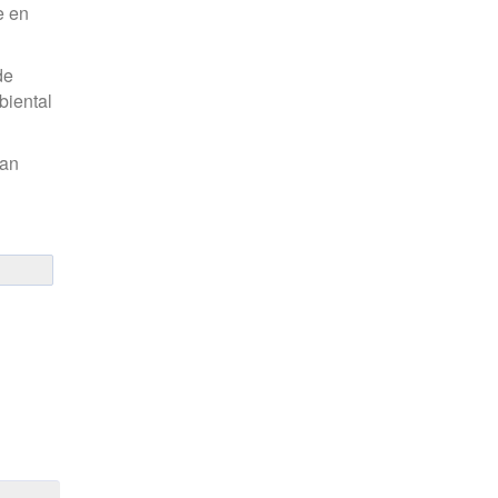
e en
de
biental
man