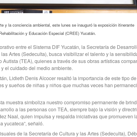
e y la conciencia ambiental, este lunes se inauguró la exposición itinerante
e Rehabilitación y Educación Especial (CREE) Yucatán.
orativo entre el Sistema DIF Yucatán, la Secretaría de Desarrol
las Artes (Sedeculta), busca visibilizar el talento y la sensibili
o Autista (TEA), quienes a través de sus obras artísticas compa
a y el cuidado del medio ambiente.
n, Lidieth Denis Alcocer resaltó la importancia de este tipo de
dades y sueños de niñas y niños que muchas veces han permanec
 Esta muestra simboliza nuestro compromiso permanente de brind
rrollo a las personas con TEA, siempre bajo la visión y directr
ez Naal, quien impulsa y respalda iniciativas que promueven l
ia yucateca”, señaló.
isuales de la Secretaría de Cultura y las Artes (Sedeculta), Dé