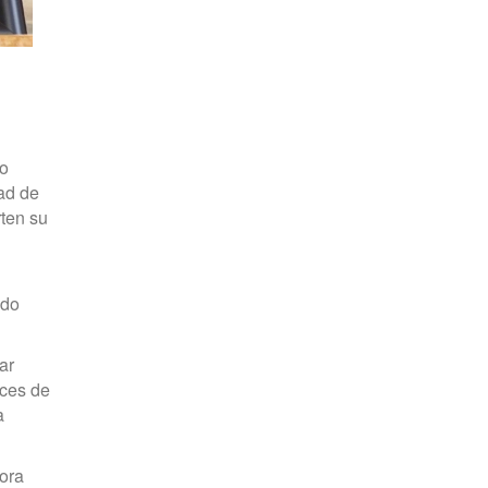
lo
dad de
rten su
ido
ar
ices de
a
bora