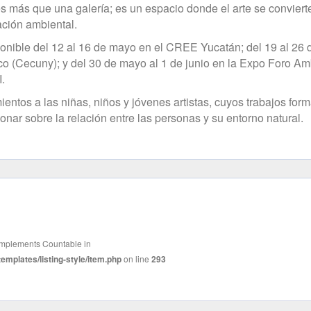
s más que una galería; es un espacio donde el arte se conviert
ación ambiental.
onible del 12 al 16 de mayo en el CREE Yucatán; del 19 al 26 
co (Cecuny); y del 30 de mayo al 1 de junio en la Expo Foro Am
.
entos a las niñas, niños y jóvenes artistas, cuyos trabajos for
ionar sobre la relación entre las personas y su entorno natural.
t implements Countable in
mplates/listing-style/item.php
on line
293