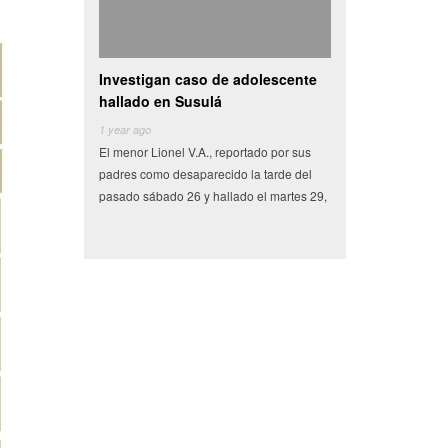
Investigan caso de adolescente
Camioneta con vegetales cho
hallado en Susulá
se vuelva en centro de
1 year ago
6 years ago
El menor Lionel V.A., reportado por sus
Miles de pesos en frutas y verduras 
padres como desaparecido la tarde del
tenían como destino el municipio de
pasado sábado 26 y hallado el martes 29,
Conkal se perdieron en un siniestro v