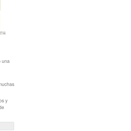
o una
 muchas
os y
de