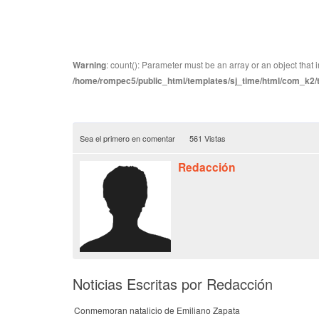
Warning
: count(): Parameter must be an array or an object tha
/home/rompec5/public_html/templates/sj_time/html/com_k2/te
Sea el primero en comentar
561 Vistas
Redacción
Noticias Escritas por Redacción
Conmemoran natalicio de Emiliano Zapata