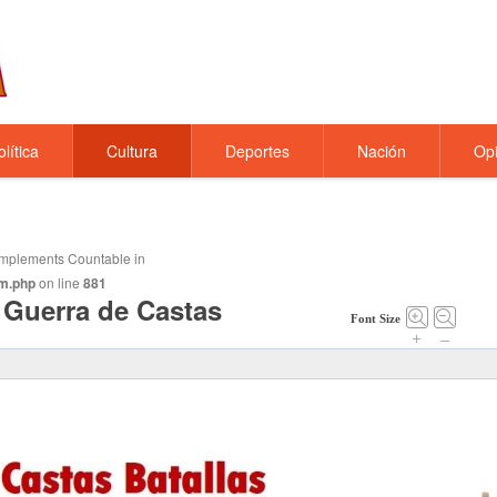
olítica
Cultura
Deportes
Nación
Opi
t implements Countable in
m.php
on line
881
 Guerra de Castas
Font Size
+
–