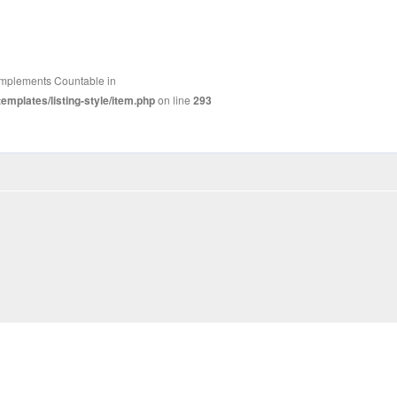
t implements Countable in
mplates/listing-style/item.php
on line
293