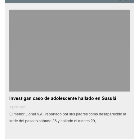
Investigan caso de adolescente hallado en Susulá
Cami
de
1 year ago
El menor Lionel V.A., reportado por sus padres como desaparecido la
6 yea
tarde del pasado sábado 26 y hallado el martes 29,
Miles
munic