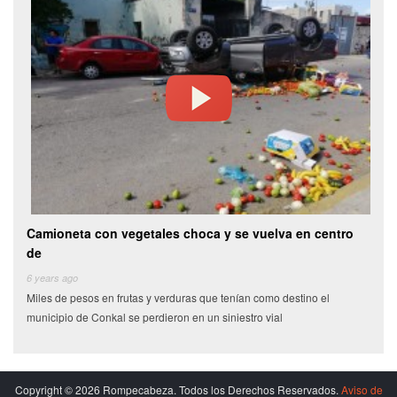
Camioneta con vegetales choca y se vuelva en centro
Vide
de
des
o la
6 years ago
6 yea
Miles de pesos en frutas y verduras que tenían como destino el
Tras 
municipio de Conkal se perdieron en un siniestro vial
Publi
Copyright © 2026 Rompecabeza. Todos los Derechos Reservados.
Aviso de