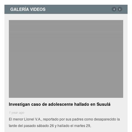
GALERÍA VIDEOS
Investigan caso de adolescente hallado en Susulá
Cami
de
1 year ago
El menor Lionel V.A., reportado por sus padres como desaparecido la
6 yea
tarde del pasado sábado 26 y hallado el martes 29,
Miles
munic