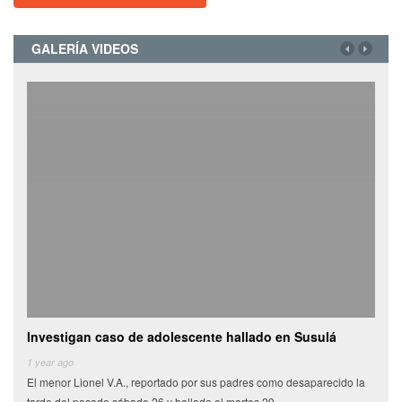
GALERÍA VIDEOS
Investigan caso de adolescente hallado en Susulá
Cami
de
1 year ago
El menor Lionel V.A., reportado por sus padres como desaparecido la
6 yea
tarde del pasado sábado 26 y hallado el martes 29,
Miles