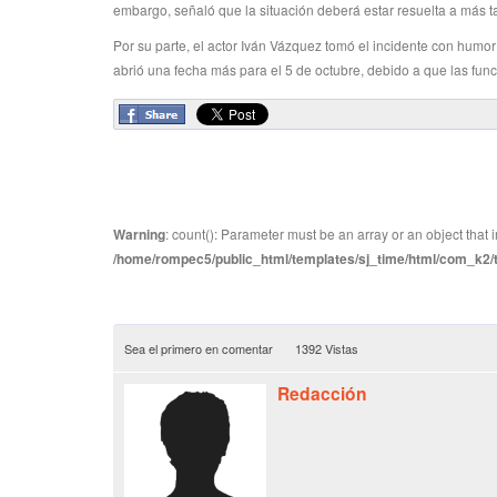
embargo, señaló que la situación deberá estar resuelta a más ta
Por su parte, el actor Iván Vázquez tomó el incidente con humor
abrió una fecha más para el 5 de octubre, debido a que las fu
Warning
: count(): Parameter must be an array or an object tha
/home/rompec5/public_html/templates/sj_time/html/com_k2/te
Sea el primero en comentar
1392 Vistas
Redacción