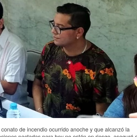
l conato de incendio ocurrido anoche y que alcanzó la
nciones pactadas para hoy no están en riesgo, aseguró e