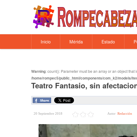
Inicio
Mérida
Estado
P
Warning
: count(): Parameter must be an array or an object tha
/home/rompec5/public_html/components/com_k2/models/ite
Teatro Fantasio, sin afectacio
20 Septiembre 2018
Autor
Redacción