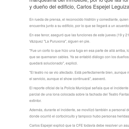
y dueño del edificio, Carlos Espejel Leguiz
En rueda de prensa, el reconocido histrión y comediante, quien 
encuentra junto a su edificio, por lo que se llegará a un acuer
En ese tenor, aseguró que las funciones de este jueves (19 y 21:
Vázquez "La Puruxona", siguen en pie.
"Fue un corto lo que hizo una fuga en esa parte de allá arriba
que se quemaran cables. Ya se entabló diálogo con los dueños de
quedará solucionado", explicó.
"El teatro no se vio afectado. Está perfectamente bien, aunque 
el servicio, aunque el show continuará", aseveró.
El reporte oficial de la Policía Municipal señala que el inciden
parcial de una lona colocada sobre la fachada del Teatro Fant
extintor.
Además, durante el incidente, se movilizó también a personal d
donde ocurrió el cortocircuito y tampoco hubo personas heridas
Carlos Espejel explicó que la CFE todavía debe resolver un asu