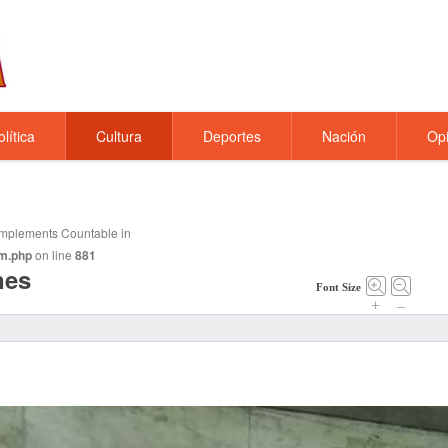
olítica
Cultura
Deportes
Nación
Opi
t implements Countable in
m.php
on line
881
nes
Font Size
+
–