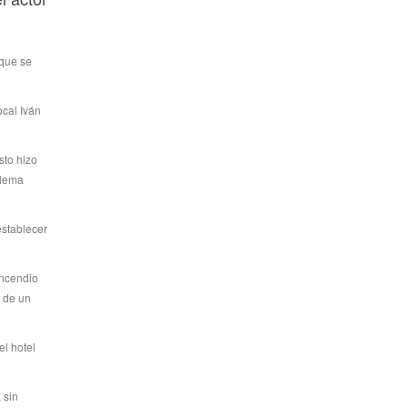
 que se
ocal Iván
sto hizo
blema
establecer
incendio
a de un
el hotel
 sin