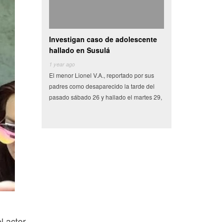
Investigan caso de adolescente
Camioneta con veget
hallado en Susulá
se vuelva en centro 
1 year ago
6 years ago
El menor Lionel V.A., reportado por sus
Miles de pesos en frutas y
padres como desaparecido la tarde del
tenían como destino el mun
pasado sábado 26 y hallado el martes 29,
Conkal se perdieron en un s
l actor