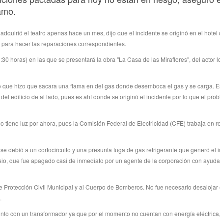
amo.
adquirió el teatro apenas hace un mes, dijo que el incidente se originó en el hotel
do para hacer las reparaciones correspondientes.
30 horas) en las que se presentará la obra "La Casa de las Miraflores", del actor l
, lo que hizo que sacara una flama en del gas donde desemboca el gas y se carga. E
l edificio de al lado, pues es ahí donde se originó el incidente por lo que el pro
no tiene luz por ahora, pues la Comisión Federal de Electricidad (CFE) trabaja en r
te se debió a un cortocircuito y una presunta fuga de gas refrigerante que generó el 
asio, que fue apagado casi de inmediato por un agente de la corporación con ayud
e Protección Civil Municipal y al Cuerpo de Bomberos. No fue necesario desalojar 
.
nto con un transformador ya que por el momento no cuentan con energía eléctrica,