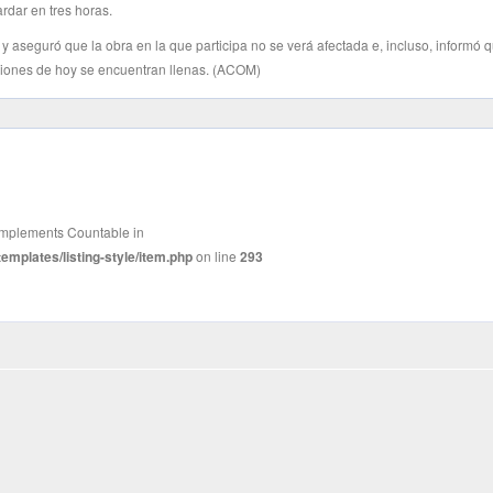
rdar en tres horas.
 y aseguró que la obra en la que participa no se verá afectada e, incluso, informó 
nciones de hoy se encuentran llenas. (ACOM)
t implements Countable in
mplates/listing-style/item.php
on line
293