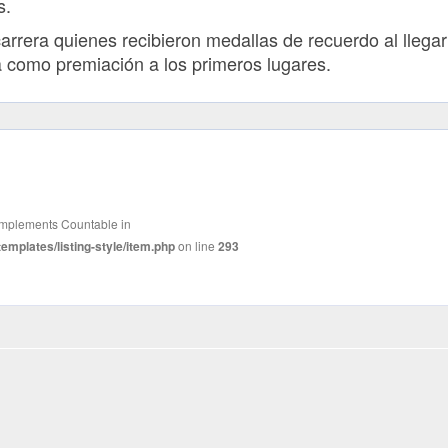
s.
carrera quienes recibieron medallas de recuerdo al llegar
a como premiación a los primeros lugares.
t implements Countable in
mplates/listing-style/item.php
on line
293