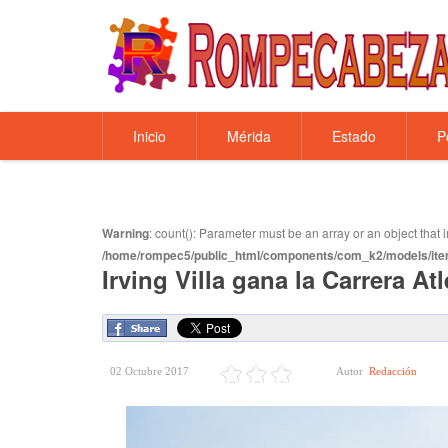
Inicio
Mérida
Estado
P
Warning
: count(): Parameter must be an array or an object tha
/home/rompec5/public_html/components/com_k2/models/ite
Irving Villa gana la Carrera A
02 Octubre 2017
Autor
Redacción