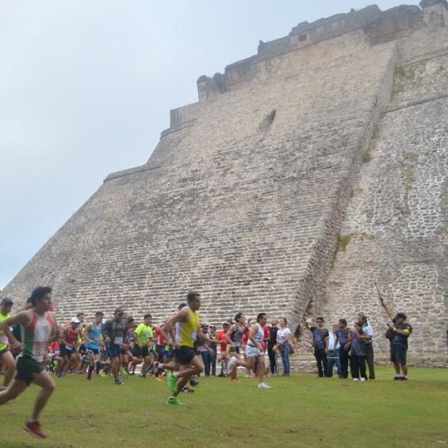
Inve
hall
1 yea
El me
padre
pasad