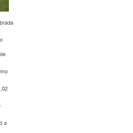
ebrada
l
ble
Dino
9.02
e
ó a