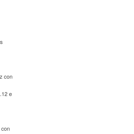
ús
ez con
.12 e
 con