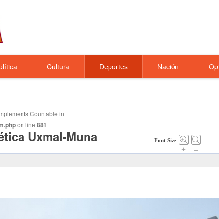
olítica
Cultura
Deportes
Nación
Opi
t implements Countable in
m.php
on line
881
tlética Uxmal-Muna
Font Size
+
–