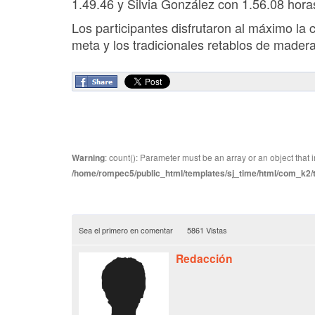
1.49.46 y Silvia González con 1.56.08 hora
Los participantes disfrutaron al máximo la 
meta y los tradicionales retablos de mader
Warning
: count(): Parameter must be an array or an object tha
/home/rompec5/public_html/templates/sj_time/html/com_k2/te
Sea el primero en comentar
5861 Vistas
Redacción