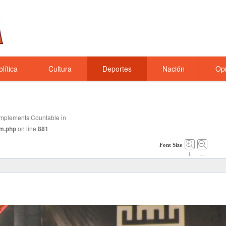
olítica
Cultura
Deportes
Nación
Opi
t implements Countable in
m.php
on line
881
Font Size
+
–