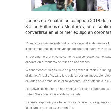
Leones de Yucatán es campeón 2018 de la L
3 a los Sultanes de Monterrey, en el séptim
convertirse en el primer equipo en coronar
12 años después los melenudos hicieron estallar de nuevo a tod
como campeones de la mayor liga del país por cuarta vez en su 
Y nuevamente el pitcheo se combinó a la perfección con el bat
quedará en el recuerdo de miles de aficionados.
Yoanner “Asere” Negrin lució en plan grande durante 5.1 inning
el triunfo. Al “astro” cubano le siguieron con un impecable rele
entradas para embolsarse el salvamento. La derrota fue a la cue
Los selváticos habían tomado ventaja 1-0 desde la entrada de 
Rubén Sosa con la carrera de la quiniela.
Sultanes respondió para hacer dos carreras en sus siguientes tu
Yadir Drake que los puso arriba 2-1.