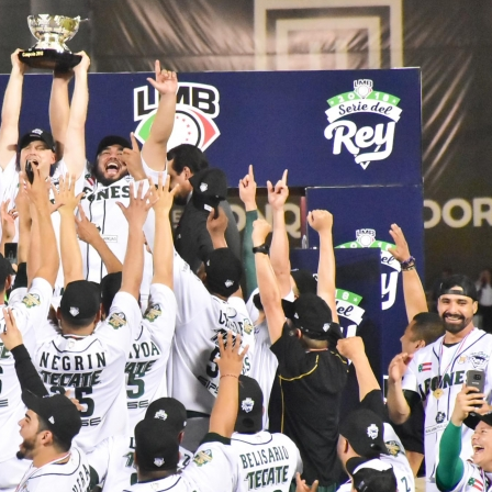
Investi
hallado
1 year ag
El menor 
padres co
pasado sá