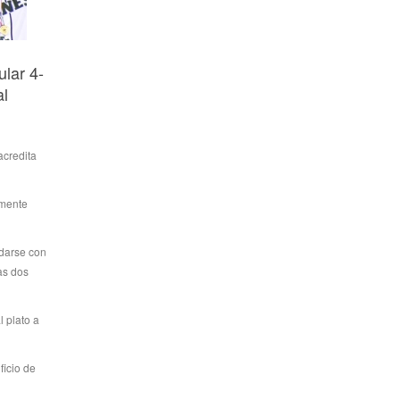
lar 4-
al
acredita
amente
edarse con
mas dos
 plato a
ficio de