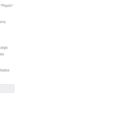
l “Pepón”
ena,
juego
ras
 todos