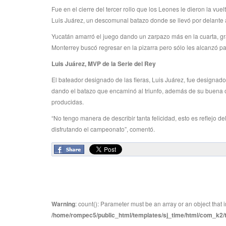
Fue en el cierre del tercer rollo que los Leones le dieron la vue
Luis Juárez, un descomunal batazo donde se llevó por delante
Yucatán amarró el juego dando un zarpazo más en la cuarta, gr
Monterrey buscó regresar en la pizarra pero sólo les alcanzó 
Luis Juárez, MVP de la Serie del Rey
El bateador designado de las fieras, Luis Juárez, fue designad
dando el batazo que encaminó al triunfo, además de su buena of
producidas.
“No tengo manera de describir tanta felicidad, esto es reflejo de
disfrutando el campeonato”, comentó.
Warning
: count(): Parameter must be an array or an object tha
/home/rompec5/public_html/templates/sj_time/html/com_k2/te