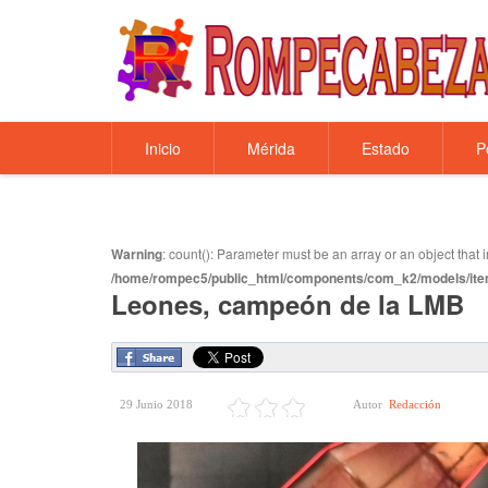
Inicio
Mérida
Estado
P
Warning
: count(): Parameter must be an array or an object tha
/home/rompec5/public_html/components/com_k2/models/ite
Leones, campeón de la LMB
29 Junio 2018
Autor
Redacción