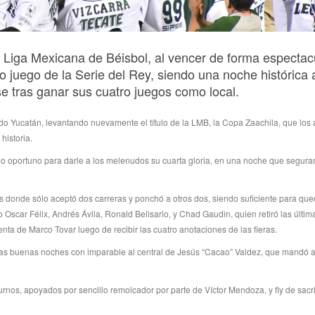
iga Mexicana de Béisbol, al vencer de forma espectacu
o juego de la Serie del Rey, siendo una noche histórica 
se tras ganar sus cuatro juegos como local.
o Yucatán, levantando nuevamente el título de la LMB, la Copa Zaachila, que los 
historia.
eo oportuno para darle a los melenudos su cuarta gloria, en una noche que segur
s donde sólo aceptó dos carreras y ponchó a otros dos, siendo suficiente para qu
vo Oscar Félix, Andrés Ávila, Ronald Belisario, y Chad Gaudin, quien retiró las últi
nta de Marco Tovar luego de recibir las cuatro anotaciones de las fieras.
las buenas noches con imparable al central de Jesús “Cacao” Valdez, que mandó al
rnos, apoyados por sencillo remolcador por parte de Víctor Mendoza, y fly de sacri