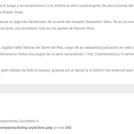
lta al juego y se encaminaron a la victoria al venir cuadrangular de dos carreras de
 a Rubén Sosa.
acias al segundo bambinazo de la serie del receptor Sebastián Valle. Ya en la nov
para hacer una anotación más en los spikes de Ramón Rios.
o Jugador Más Valioso de Serie del Rey, luego de su estupenda actuación en este 
ensiva en todos los juegos de la serie conectando 7 hits, 3 bambinazos y 6 carre
l gran trabajo de todo el equipo, gracias por el apoyo a la afición hoy estamos aquí
t implements Countable in
mplates/listing-style/item.php
on line
293