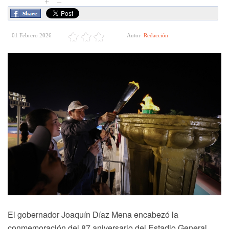
+
–
01 Febrero 2026
Autor
Redacción
El gobernador Joaquín Díaz Mena encabezó la
conmemoración del 87 aniversario del Estadio General