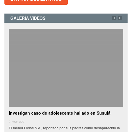
GALERÍA VIDEOS
Investigan caso de adolescente hallado en Susulá
Cami
de
1 year ago
El menor Lionel V.A., reportado por sus padres como desaparecido la
6 yea