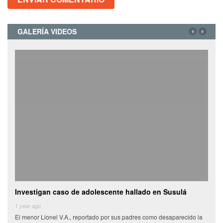
GALERÍA VIDEOS
Investigan caso de adolescente hallado en Susulá
Cami
de
1 year ago
El menor Lionel V.A., reportado por sus padres como desaparecido la
6 yea