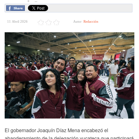
+
–
11 Abril 2026
Autor
Redacción
El gobernador Joaquín Díaz Mena encabezó el
abanderamiento de la delegación yucateca que participará