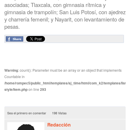
asociadas; Tlaxcala, con gimnasia rítmica y
gimnasia de trampolín; San Luis Potosí, con ajedrez
y charrería femenil; y Nayarit, con levantamiento de
pesas.
Warning
: count(): Parameter must be an array or an object that implements
Countable in
/home/rompec5/public_html/templates/sj_time/html/com_k2/templates/listin
style/item.php
on line
293
Sea el primero en comentar
198 Vistas
Redacción