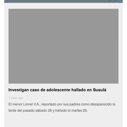
Investigan caso de adolescente hallado en Susulá
Cami
de
1 year ago
El menor Lionel V.A., reportado por sus padres como desaparecido la
6 yea
tarde del pasado sábado 26 y hallado el martes 29,
Miles
munic