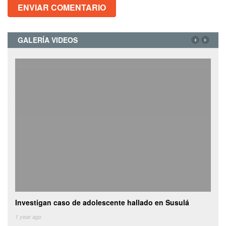
GALERÍA VIDEOS
Investigan caso de adolescente hallado en Susulá
Cami
de
1 year ago