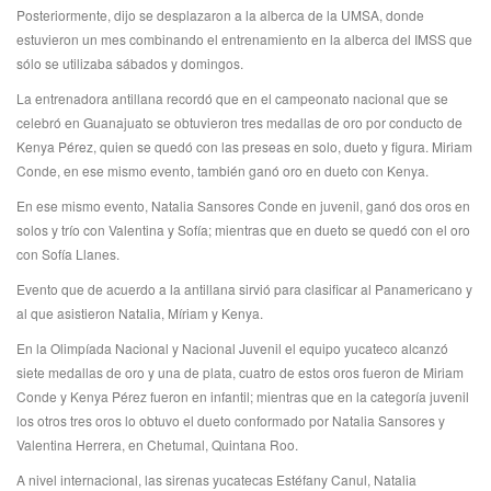
Posteriormente, dijo se desplazaron a la alberca de la UMSA, donde
estuvieron un mes combinando el entrenamiento en la alberca del IMSS que
sólo se utilizaba sábados y domingos.
La entrenadora antillana recordó que en el campeonato nacional que se
celebró en Guanajuato se obtuvieron tres medallas de oro por conducto de
Kenya Pérez, quien se quedó con las preseas en solo, dueto y figura. Miriam
Conde, en ese mismo evento, también ganó oro en dueto con Kenya.
En ese mismo evento, Natalia Sansores Conde en juvenil, ganó dos oros en
solos y trío con Valentina y Sofía; mientras que en dueto se quedó con el oro
con Sofía Llanes.
Evento que de acuerdo a la antillana sirvió para clasificar al Panamericano y
al que asistieron Natalia, Míriam y Kenya.
En la Olimpíada Nacional y Nacional Juvenil el equipo yucateco alcanzó
siete medallas de oro y una de plata, cuatro de estos oros fueron de Miriam
Conde y Kenya Pérez fueron en infantil; mientras que en la categoría juvenil
los otros tres oros lo obtuvo el dueto conformado por Natalia Sansores y
Valentina Herrera, en Chetumal, Quintana Roo.
A nivel internacional, las sirenas yucatecas Estéfany Canul, Natalia