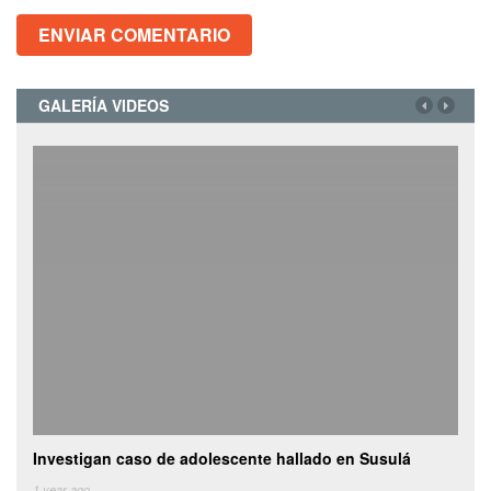
GALERÍA VIDEOS
Investigan caso de adolescente hallado en Susulá
Cami
de
1 year ago