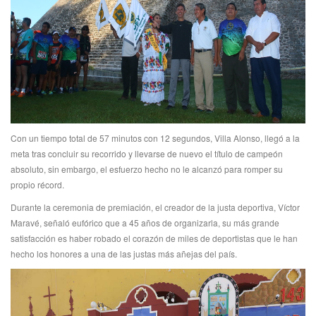
Con un tiempo total de 57 minutos con 12 segundos, Villa Alonso, llegó a la
meta tras concluir su recorrido y llevarse de nuevo el título de campeón
absoluto, sin embargo, el esfuerzo hecho no le alcanzó para romper su
propio récord.
Durante la ceremonia de premiación, el creador de la justa deportiva, Víctor
Maravé, señaló eufórico que a 45 años de organizarla, su más grande
satisfacción es haber robado el corazón de miles de deportistas que le han
hecho los honores a una de las justas más añejas del país.