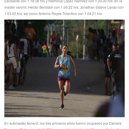
Escalante con 1.18.38 hrs y Herminia López Ramírez con 1.20.00 hrs, en la
master varonil; Héctor Beristain con 1.00.22 hrs; Jonathan Esteve Lanao con
1.03.02 hrs, así como Antonio Reyes Tolentino con 1.04.21 hrs.
En submaster femenil, los tres primeros sitios fueron ocupados por Daniela