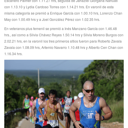
Escanero Palmer con 1.11.27 hrs, seguida de Jahaziel Giorgana Nahuatl
con 1.13.10 y Lydia Cardoso Torres con 1.14.21 hrs. En varonil de esta
misma categoría se premió a Enrique García con 1.00.10 hrs, Lorenzo Chan
May con 1.00.49 hrs y a Joel González Pérez con 1.02.35 hrs.
En veteranos plus femenil se premió a Inés Manzano García con 1.46.48
hrs., así como a Silvia Chávez Reyes 1.50.14 hrs y Silvia Moreno Burgos con
2.02.21 hrs, en la varonil los tres primeros sitios fueron para Roberto Zavala
Zavala con 1.08.09 hrs, Artemio Navarro 1.10.48 hrs y Alberto Cen Chan con
1.16.34 hrs.