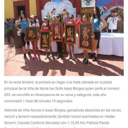
En la rama femenil, la primera en llegar a la meta ubicada en la plaza
principal de la Villa de Muna fue Sofía Isaac Borges quien portó el número
253, se convirtió en bicampeona de su rama y categoría, este año
cronometró 1 hora 08 minutos 15 segundos.
Además de Villa Alonso e Isaac Borges, ganadores absolutos en las ramas
varonil y femenil respectivamente, también fueron premiados en máster
femenil, Claudia Cardona González con 1.13.26 hrs; Patricia Pacab