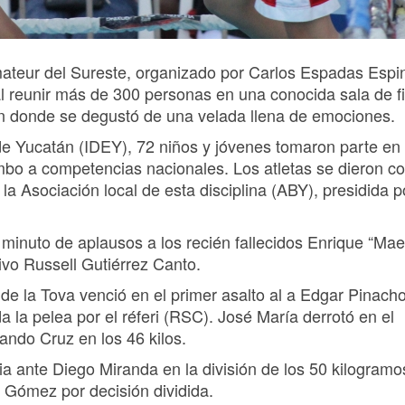
ateur del Sureste, organizado por Carlos Espadas Espi
 al reunir más de 300 personas en una conocida sala de f
en donde se degustó de una velada llena de emociones.
de Yucatán (IDEY), 72 niños y jóvenes tomaron parte en
mbo a competencias nacionales. Los atletas se dieron c
a Asociación local de esta disciplina (ABY), presidida p
 minuto de aplausos a los recién fallecidos Enrique “Maes
ivo Russell Gutiérrez Canto.
 de la Tova venció en el primer asalto al a Edgar Pinacho
da la pelea por el réferi (RSC). José María derrotó en el
ando Cruz en los 46 kilos.
ria ante Diego Miranda en la división de los 50 kilogramo
a Gómez por decisión dividida.