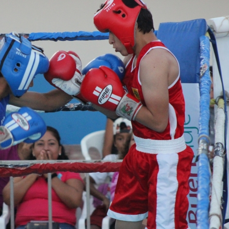
Inv
hal
1 ye
El m
padr
pasa