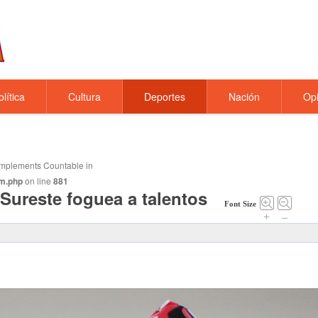
olítica
Cultura
Deportes
Nación
Opi
t implements Countable in
m.php
on line
881
Sureste foguea a talentos
Font Size
+
–