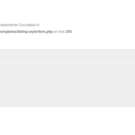
t implements Countable in
mplates/listing-style/item.php
on line
293