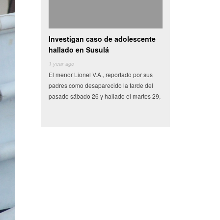
estigan caso de adolescente
Camioneta con vegetales choca y
V
lado en Susulá
se vuelva en centro de
a
ar ago
6 years ago
6
enor Lionel V.A., reportado por sus
Miles de pesos en frutas y verduras que
T
es como desaparecido la tarde del
tenían como destino el municipio de
S
do sábado 26 y hallado el martes 29,
Conkal se perdieron en un siniestro vial
d