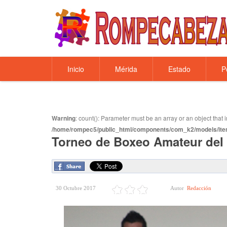
Inicio
Mérida
Estado
P
Warning
: count(): Parameter must be an array or an object tha
/home/rompec5/public_html/components/com_k2/models/ite
Torneo de Boxeo Amateur del 
30 Octubre 2017
Autor
Redacción