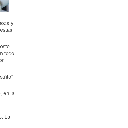
noza y
iestas
 este
on todo
or
trito”
, en la
s. La