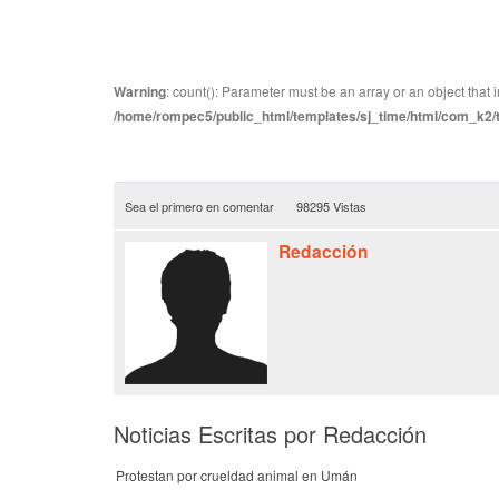
Warning
: count(): Parameter must be an array or an object tha
/home/rompec5/public_html/templates/sj_time/html/com_k2/te
Sea el primero en comentar
98295 Vistas
Redacción
Noticias Escritas por Redacción
Protestan por crueldad animal en Umán