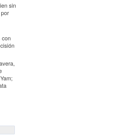
ien sin
 por
s con
cisión
avera,
e
dYam;
ata