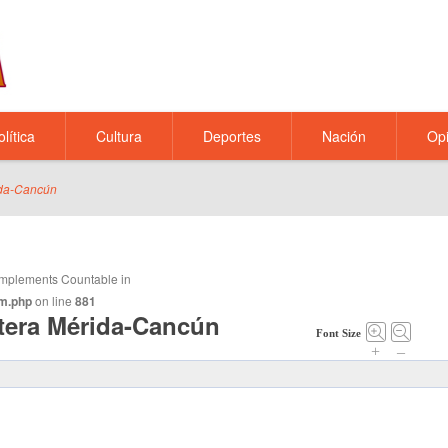
olítica
Cultura
Deportes
Nación
Opi
rida-Cancún
t implements Countable in
m.php
on line
881
etera Mérida-Cancún
Font Size
+
–