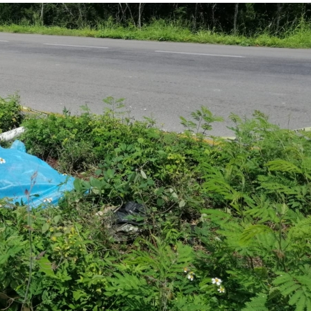
Inv
hal
1 ye
El m
padr
pasa