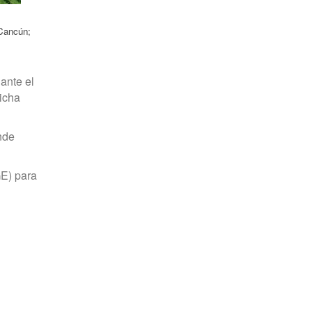
-Cancún;
ante el
icha
nde
GE) para