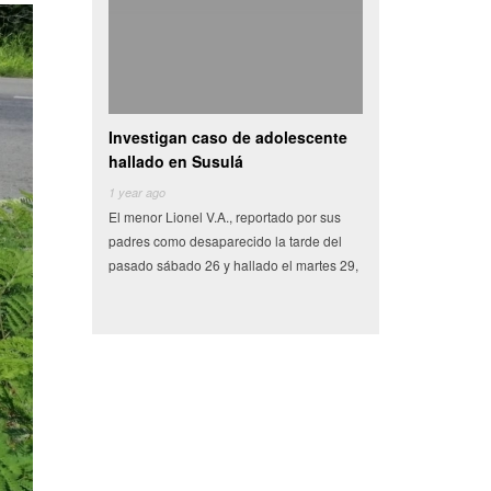
estigan caso de adolescente
Camioneta con vegetales choca y
V
lado en Susulá
se vuelva en centro de
ar ago
6 years ago
6
enor Lionel V.A., reportado por sus
Miles de pesos en frutas y verduras que
T
es como desaparecido la tarde del
tenían como destino el municipio de
S
do sábado 26 y hallado el martes 29,
Conkal se perdieron en un siniestro vial
d