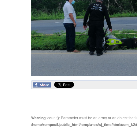
Warning
: count(): Parameter must be an array or an object tha
/home/rompec5/public_html/templates/sj_time/html/com_k2/te