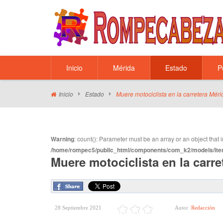
Inicio
Mérida
Estado
P
Inicio
Estado
Muere motociclista en la carretera Mé
Warning
: count(): Parameter must be an array or an object tha
/home/rompec5/public_html/components/com_k2/models/ite
Muere motociclista en la carr
28 Septiembre 2021
Autor
Redacción