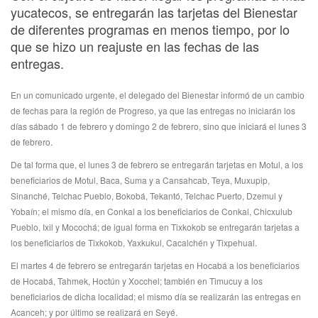
yucatecos, se entregarán las tarjetas del Bienestar
de diferentes programas en menos tiempo, por lo
que se hizo un reajuste en las fechas de las
entregas.
En un comunicado urgente, el delegado del Bienestar informó de un cambio
de fechas para la región de Progreso, ya que las entregas no iniciarán los
días sábado 1 de febrero y domingo 2 de febrero, sino que iniciará el lunes 3
de febrero.
De tal forma que, el lunes 3 de febrero se entregarán tarjetas en Motul, a los
beneficiarios de Motul, Baca, Suma y a Cansahcab, Teya, Muxupip,
Sinanché, Telchac Pueblo, Bokobá, Tekantó, Telchac Puerto, Dzemul y
Yobaín; el mismo día, en Conkal a los beneficiarios de Conkal, Chicxulub
Pueblo, Ixil y Mocochá; de igual forma en Tixkokob se entregarán tarjetas a
los beneficiarios de Tixkokob, Yaxkukul, Cacalchén y Tixpehual.
El martes 4 de febrero se entregarán tarjetas en Hocabá a los beneficiarios
de Hocabá, Tahmek, Hoctún y Xocchel; también en Timucuy a los
beneficiarios de dicha localidad; el mismo día se realizarán las entregas en
Acanceh; y por último se realizará en Seyé.