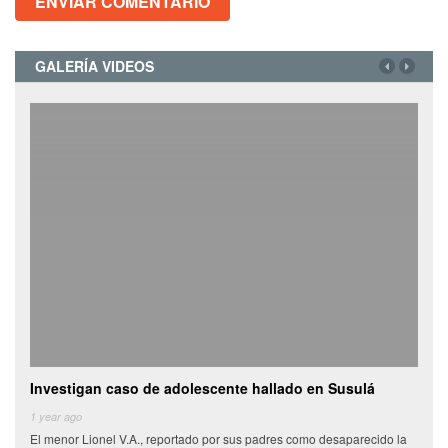
GALERÍA VIDEOS
Investigan caso de adolescente hallado en Susulá
Cami
de
1 year ago
El menor Lionel V.A., reportado por sus padres como desaparecido la
6 yea