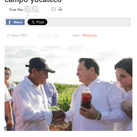
Font Size
+
–
15 Junio 2025
Autor
Redacción