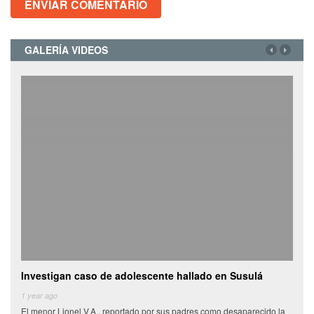
GALERÍA VIDEOS
Investigan caso de adolescente hallado en Susulá
Cami
de
1 year ago
El menor Lionel V.A., reportado por sus padres como desaparecido la
6 yea