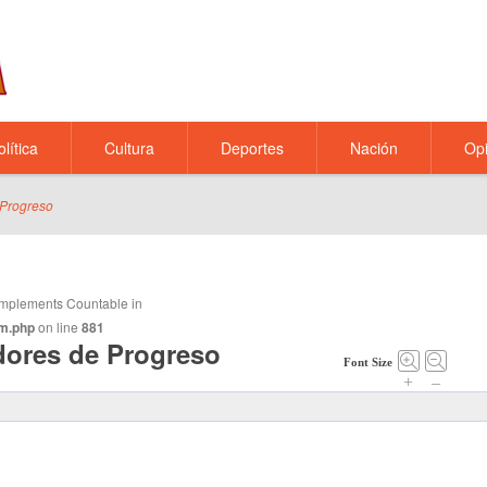
olítica
Cultura
Deportes
Nación
Opi
 Progreso
t implements Countable in
m.php
on line
881
dores de Progreso
Font Size
+
–