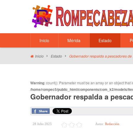
Inicio
Mérida
Estado
P
Inicio
Estado
Gobernador respalda a pescadores de
Warning
: count(): Parameter must be an array or an object tha
/home/rompec5/public_html/components/com_k2/models/ite
Gobernador respalda a pesca
28 Julio 2025
Autor
Redacción