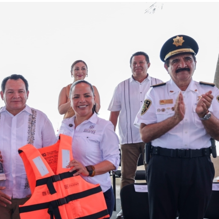
Investigan caso de adolescente
hallado en Susulá
1 year ago
6
El menor Lionel V.A., reportado por sus
M
padres como desaparecido la tarde del
t
pasado sábado 26 y hallado el martes 29,
C