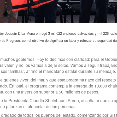
dor Joaquín Díaz Mena entregó 3 mil 022 chalecos salvavidas y mil 226 radi
 Progreso, con el objetivo de dignificar su labor y reforzar su seguridad du
a muchos gobiernos. Hoy lo decimos con claridad: para el Gobie
s valen y no los vamos a dejar solos. Vamos a seguir trabajan
us familias”, afirmó el mandatario estatal durante su mensaje.
e quienes viven del mar, y que este programa nace del respeto
stado. En total, el programa contempla la entrega de 13,000 cha
a, con una inversión superior a 50 millones de pesos.
de la Presidenta Claudia Sheinbaum Pardo, al señalar que su 
e priorizan el bienestar de las personas.
l dragado de todos los puertos del estado, comenzando por Sisa