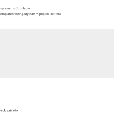
t implements Countable in
mplates/listing-style/item.php
on line
293
yecto privado