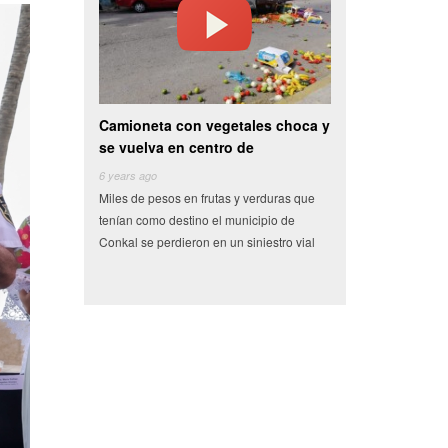
Camioneta con vegetales choca y
Video: Alcoholizado sujeto roba
se vuelva en centro de
automóvil para después
 years ago
6 years ago
iles de pesos en frutas y verduras que
Tras una persecución, elementos de la
enían como destino el municipio de
Secretaría de Seguridad Publica (SSP)
onkal se perdieron en un siniestro vial
detuvieron a un sujeto que en estado de