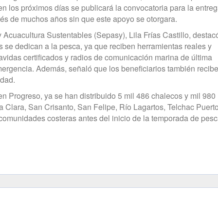
n los próximos días se publicará la convocatoria para la entre
ués de muchos años sin que este apoyo se otorgara.
 y Acuacultura Sustentables (Sepasy), Lila Frías Castillo, desta
s se dedican a la pesca, ya que reciben herramientas reales y
avidas certificados y radios de comunicación marina de última
ergencia. Además, señaló que los beneficiarios también recib
idad.
en Progreso, ya se han distribuido 5 mil 486 chalecos y mil 980
 Clara, San Crisanto, San Felipe, Río Lagartos, Telchac Puerto
comunidades costeras antes del inicio de la temporada de pes