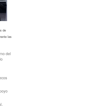
os de
rante las
rno del
do
lecos
apoyo
l,