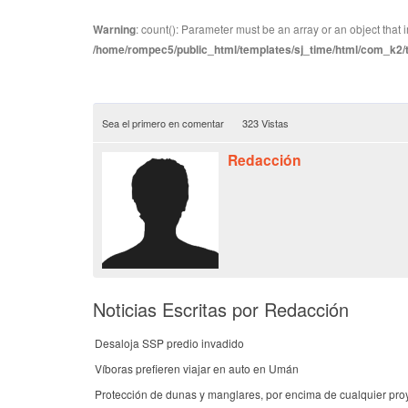
Warning
: count(): Parameter must be an array or an object tha
/home/rompec5/public_html/templates/sj_time/html/com_k2/te
Sea el primero en comentar
323 Vistas
Redacción
Noticias Escritas por Redacción
Desaloja SSP predio invadido
Víboras prefieren viajar en auto en Umán
Protección de dunas y manglares, por encima de cualquier pro