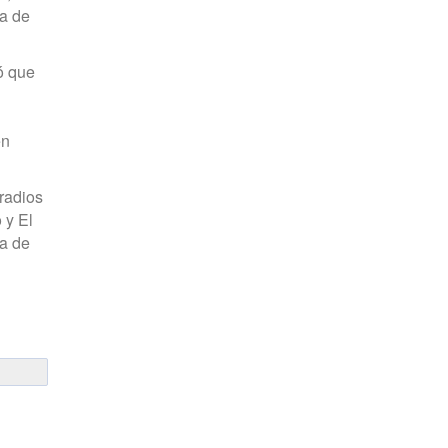
ga de
có que
en
 radios
 y El
ca de