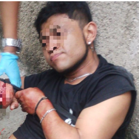
Inves
halla
1 year 
El meno
padres
pasado 