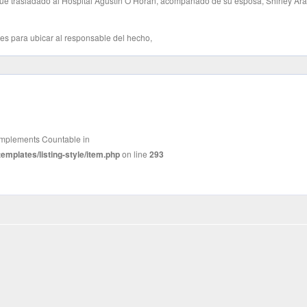
ue trasladado al Hospital Agustín O’Horán, acompañado de su esposa, Shirley Ara
tes para ubicar al responsable del hecho,
t implements Countable in
mplates/listing-style/item.php
on line
293