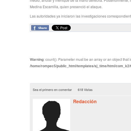
medio, anular y meñique de la mano derecha. Posteriormente, f
Medina Escamilla, quien presenció el ataque.
Las autoridades ya iniciaron las investigaciones correspondien
Warning
: count(): Parameter must be an array or an object tha
/home/rompec5/public_html/templates/sj_time/html/com_k2/te
Sea el primero en comentar
618 Vistas
Redacción