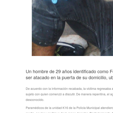
Un hombre de 29 años identificado como F
ser atacado en la puerta de su domicilio, 
De acuerdo con la información recabada, la víctima regresaba a
sujeto con quien comenzó a discutir. De manera repentina, el a
desconocido.
Paramédicos de la unidad K16 de la Policía Municipal atendier