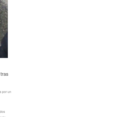
tras
a por un
edos