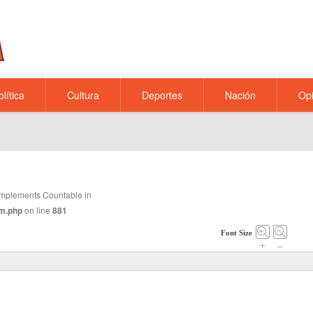
olítica
Cultura
Deportes
Nación
Opi
t implements Countable in
m.php
on line
881
Font Size
+
–