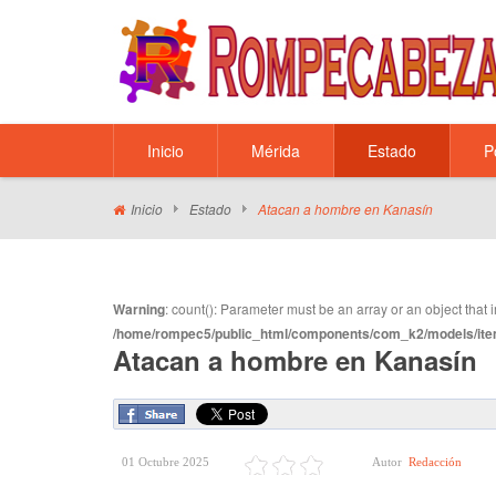
Inicio
Mérida
Estado
P
Inicio
Estado
Atacan a hombre en Kanasín
Warning
: count(): Parameter must be an array or an object tha
/home/rompec5/public_html/components/com_k2/models/ite
Atacan a hombre en Kanasín
01 Octubre 2025
Autor
Redacción