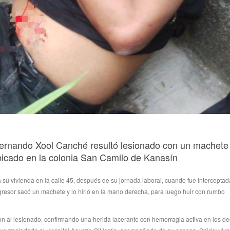
ernando Xool Canché resultó lesionado con un machete 
ubicado en la colonia San Camilo de Kanasín
 su vivienda en la calle 45, después de su jornada laboral, cuando fue interceptad
gresor sacó un machete y lo hirió en la mano derecha, para luego huir con rumbo
on al lesionado, confirmando una herida lacerante con hemorragia activa en los d