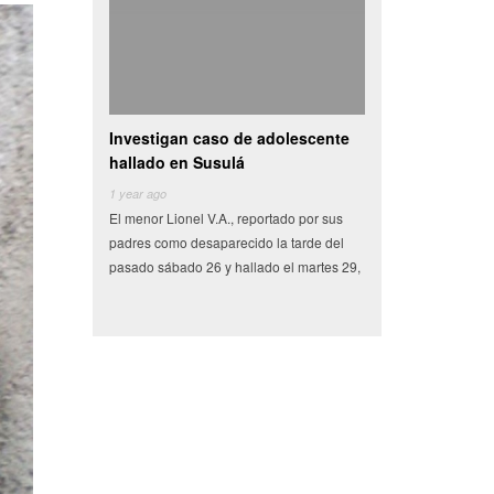
tigan caso de adolescente
Camioneta con vegetales choca y
Vid
do en Susulá
se vuelva en centro de
aut
ago
6 years ago
6 ye
r Lionel V.A., reportado por sus
Miles de pesos en frutas y verduras que
Tras
 como desaparecido la tarde del
tenían como destino el municipio de
Secr
sábado 26 y hallado el martes 29,
Conkal se perdieron en un siniestro vial
detu