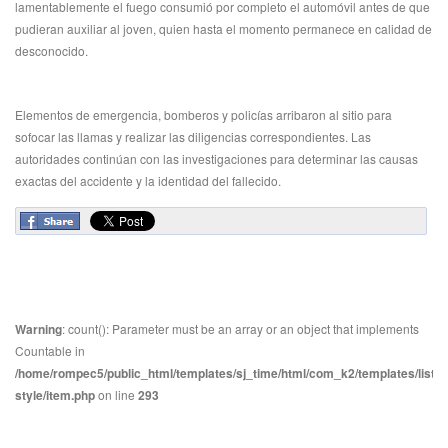
lamentablemente el fuego consumió por completo el automóvil antes de que
pudieran auxiliar al joven, quien hasta el momento permanece en calidad de
desconocido.
Elementos de emergencia, bomberos y policías arribaron al sitio para
sofocar las llamas y realizar las diligencias correspondientes. Las
autoridades continúan con las investigaciones para determinar las causas
exactas del accidente y la identidad del fallecido.
Warning
: count(): Parameter must be an array or an object that implements
Countable in
/home/rompec5/public_html/templates/sj_time/html/com_k2/templates/listin
style/item.php
on line
293