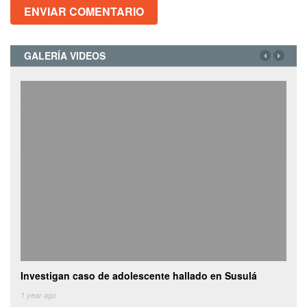
GALERÍA VIDEOS
Investigan caso de adolescente hallado en Susulá
Cami
de
1 year ago