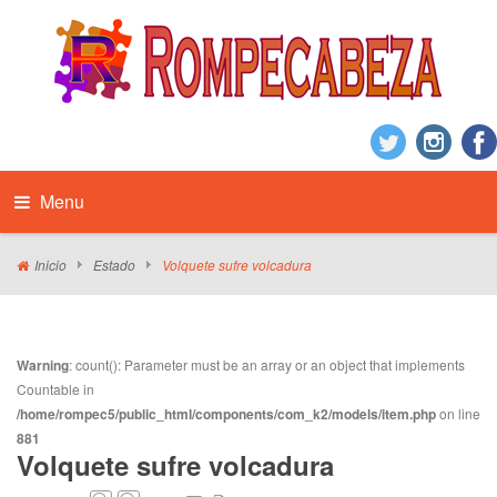
Menu
Inicio
Estado
Volquete sufre volcadura
Warning
: count(): Parameter must be an array or an object that implements
Countable in
/home/rompec5/public_html/components/com_k2/models/item.php
on line
881
Volquete sufre volcadura