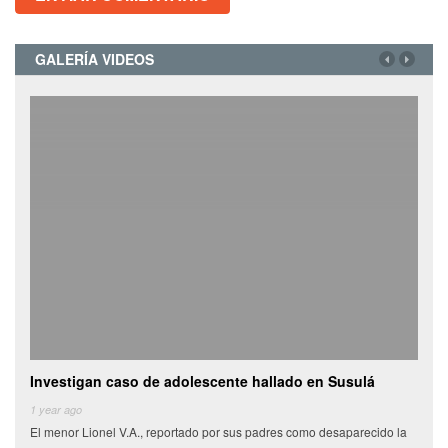
GALERÍA VIDEOS
Investigan caso de adolescente hallado en Susulá
Cami
de
1 year ago
El menor Lionel V.A., reportado por sus padres como desaparecido la
6 yea