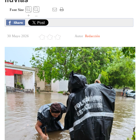
Font Size
+
–
30 Mayo 2026
Autor
Redacción