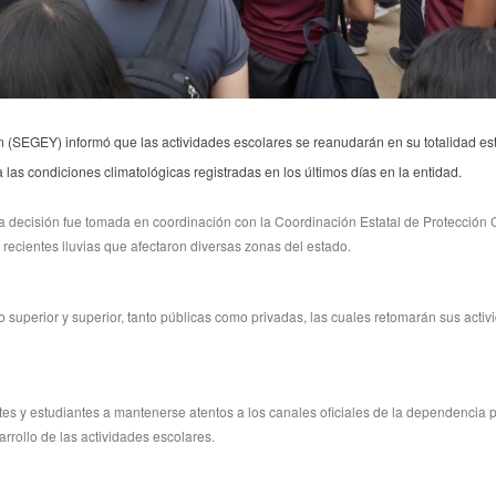
 (SEGEY) informó que las actividades escolares se reanudarán en su totalidad es
 las condiciones climatológicas registradas en los últimos días en la entidad.
a decisión fue tomada en coordinación con la Coordinación Estatal de Protección C
 recientes lluvias que afectaron diversas zonas del estado.
 superior y superior, tanto públicas como privadas, las cuales retomarán sus acti
es y estudiantes a mantenerse atentos a los canales oficiales de la dependencia 
rrollo de las actividades escolares.