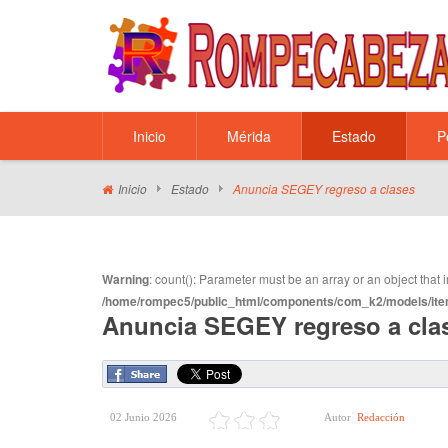
Inicio
Mérida
Estado
P
Inicio
Estado
Anuncia SEGEY regreso a clases
Warning
: count(): Parameter must be an array or an object tha
/home/rompec5/public_html/components/com_k2/models/ite
Anuncia SEGEY regreso a cla
02 Junio 2026
Autor
Redacción