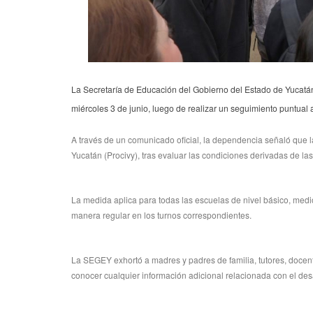
La Secretaría de Educación del Gobierno del Estado de Yucatán
miércoles 3 de junio, luego de realizar un seguimiento puntual a
A través de un comunicado oficial, la dependencia señaló que l
Yucatán (Procivy), tras evaluar las condiciones derivadas de las
La medida aplica para todas las escuelas de nivel básico, medio
manera regular en los turnos correspondientes.
La SEGEY exhortó a madres y padres de familia, tutores, docent
conocer cualquier información adicional relacionada con el desa