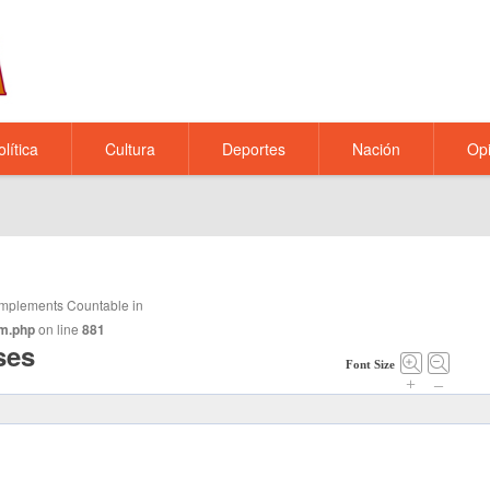
olítica
Cultura
Deportes
Nación
Opi
t implements Countable in
m.php
on line
881
ses
Font Size
+
–