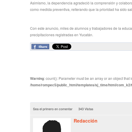
Asimismo, la dependencia agradeció la comprensión y colabora
como medida preventiva, reiterando que la prioridad ha sido sal
Con este anuncio, miles de alumnos y trabajadores de la educac
precipitaciones registradas en Yucatán.
Warning
: count(): Parameter must be an array or an object tha
/home/rompec5/public_html/templates/sj_time/html/com_k2/te
Sea el primero en comentar
343 Vistas
Redacción