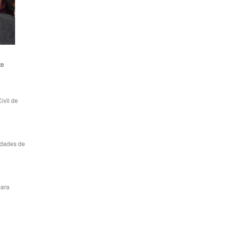
te
ivil de
vidades de
para