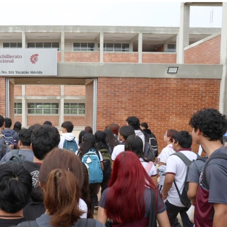
Inve
hall
1 year
El men
padre
pasad