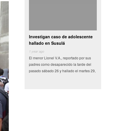
stigan caso de adolescente
Camioneta con vegetales choca y
Vi
ado en Susulá
se vuelva en centro de
au
 ago
6 years ago
6 
or Lionel V.A., reportado por sus
Miles de pesos en frutas y verduras que
Tr
s como desaparecido la tarde del
tenían como destino el municipio de
Se
o sábado 26 y hallado el martes 29,
Conkal se perdieron en un siniestro vial
de