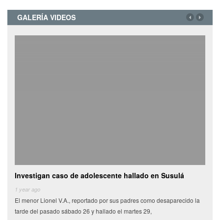
GALERÍA VIDEOS
Investigan caso de adolescente hallado en Susulá
Cami
de
1 year ago
El menor Lionel V.A., reportado por sus padres como desaparecido la
6 yea
tarde del pasado sábado 26 y hallado el martes 29,
Miles