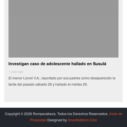
Investigan caso de adolescente hallado en Susulá
Cami
de
1 year ago
El menor Lionel V.A., reportado por sus padres como desaparecido la
6 yea
tarde del pasado sábado 26 y hallado el martes 29,
Miles
munic
Copyright © 2026 Rompecabeza. Todos los Derechos Reservados.
Aviso de
Privacidad
Designed by
SmartAddons.Com