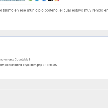
 triunfo en ese municipio porteño, el cual estuvo muy reñido en
t implements Countable in
mplates/listing-style/item.php
on line
293