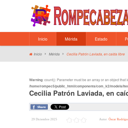
Inicio
Mérida
Estado
P
Inicio
Mérida
Cecilia Patrón Laviada, en caída libre
Warning
: count(): Parameter must be an array or an object tha
/home/rompec5/public_html/components/com_k2/models/ite
Cecilia Patrón Laviada, en caíd
29 Diciembre 2025
Autor
Óscar Rodrígu