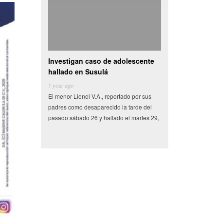
an caso de adolescente
Camioneta con vegetales choca y
Video:
en Susulá
se vuelva en centro de
automó
6 years ago
6 years 
onel V.A., reportado por sus
Miles de pesos en frutas y verduras que
Tras un
o desaparecido la tarde del
tenían como destino el municipio de
Secreta
ado 26 y hallado el martes 29,
Conkal se perdieron en un siniestro vial
detuvier