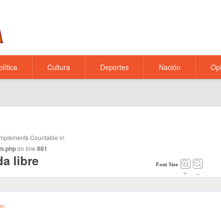
olítica
Cultura
Deportes
Nación
Opi
t implements Countable in
m.php
on line
881
a libre
Font Size
+
–
ez