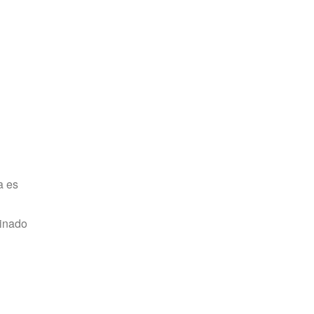
a es
tinado