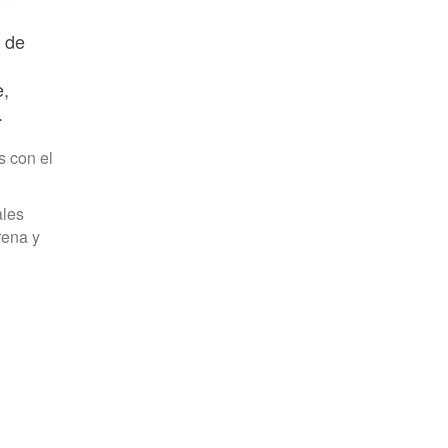
s de
e,
.
s con el
ales
rena y