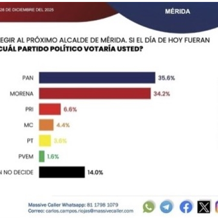
Investig
hallado 
1 year ago
El menor Li
padres com
pasado sáb