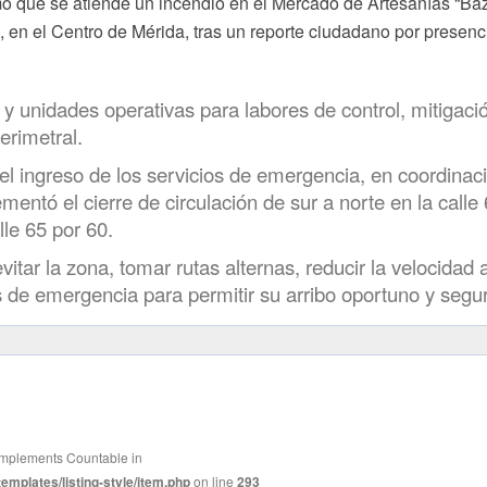
mó que se atiende un incendio en el Mercado de Artesanías “Ba
7, en el Centro de Mérida, tras un reporte ciudadano por presenc
 unidades operativas para labores de control, mitigaci
erimetral.
el ingreso de los servicios de emergencia, en coordinac
mentó el cierre de circulación de sur a norte en la calle
lle 65 por 60.
tar la zona, tomar rutas alternas, reducir la velocidad a
 de emergencia para permitir su arribo oportuno y segu
t implements Countable in
mplates/listing-style/item.php
on line
293