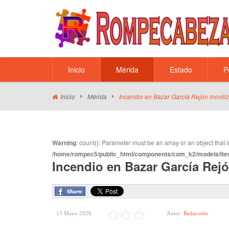
Inicio
Mérida
Estado
P
Inicio
Mérida
Incendio en Bazar García Rejón movili
Warning
: count(): Parameter must be an array or an object tha
/home/rompec5/public_html/components/com_k2/models/ite
Incendio en Bazar García Rej
13 Mayo 2026
Autor
Redacción