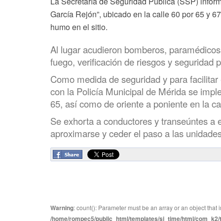
La Secretaría de Seguridad Pública (SSP) infor
García Rejón”, ubicado en la calle 60 por 65 y 6
humo en el sitio.
Al lugar acudieron bomberos, paramédicos y
fuego, verificación de riesgos y seguridad p
Como medida de seguridad y para facilitar 
con la Policía Municipal de Mérida se imple
65, así como de oriente a poniente en la ca
Se exhorta a conductores y transeúntes a evi
aproximarse y ceder el paso a las unidades
Warning
: count(): Parameter must be an array or an object tha
/home/rompec5/public_html/templates/sj_time/html/com_k2/te