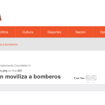
olítica
Cultura
Deportes
Nación
Opi
za a bomberos
t implements Countable in
m.php
on line
881
ón moviliza a bomberos
Font Size
+
–