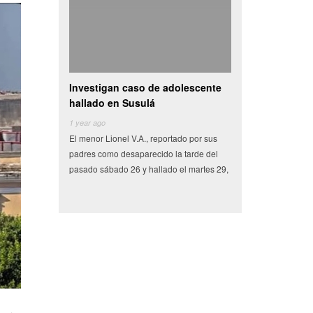
Investigan caso de adolescente
Camioneta con vegetales
hallado en Susulá
se vuelva en centro de
1 year ago
6 years ago
El menor Lionel V.A., reportado por sus
Miles de pesos en frutas y verd
padres como desaparecido la tarde del
tenían como destino el municipi
pasado sábado 26 y hallado el martes 29,
Conkal se perdieron en un sinies