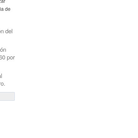
zar
ia de
ón del
ión
 60 por
l
ro.