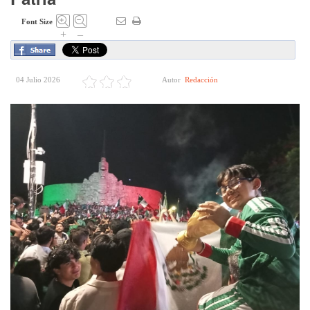
Font Size
+
–
04 Julio 2026
Autor
Redacción