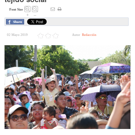
Font Size
+
–
02 Mayo 2019
Autor
Redacción