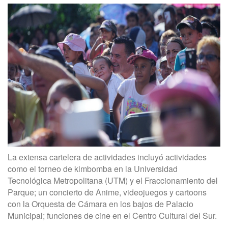
La extensa cartelera de actividades incluyó actividades
como el torneo de kimbomba en la Universidad
Tecnológica Metropolitana (UTM) y el Fraccionamiento del
Parque; un concierto de Anime, videojuegos y cartoons
con la Orquesta de Cámara en los bajos de Palacio
Municipal; funciones de cine en el Centro Cultural del Sur.