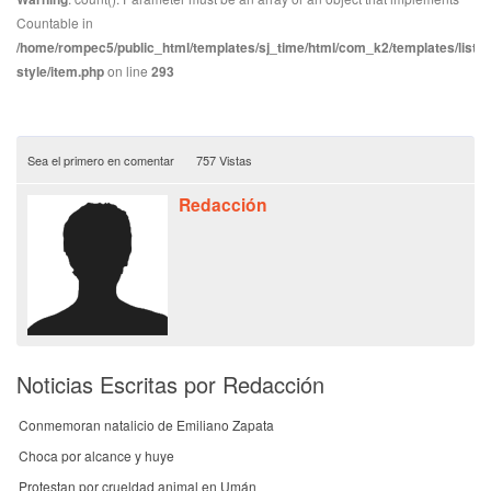
Countable in
/home/rompec5/public_html/templates/sj_time/html/com_k2/templates/listin
style/item.php
on line
293
Sea el primero en comentar
757 Vistas
Redacción
Noticias Escritas por Redacción
Conmemoran natalicio de Emiliano Zapata
Choca por alcance y huye
Protestan por crueldad animal en Umán