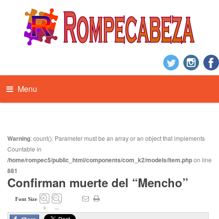
Menu
Warning
: count(): Parameter must be an array or an object that implements
Countable in
/home/rompec5/public_html/components/com_k2/models/item.php
on line
881
Confirman muerte del “Mencho”
Font Size
+
–