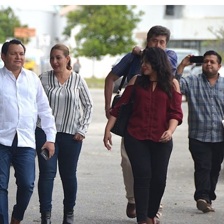
Investigan 
hallado en 
1 year ago
El menor Lionel
padres como de
pasado sábado 