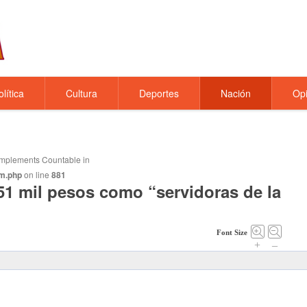
olítica
Cultura
Deportes
Nación
Opi
t implements Countable in
m.php
on line
881
51 mil pesos como “servidoras de la
Font Size
+
–