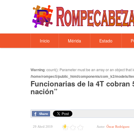
Inicio
Mérida
Estado
P
Warning
: count(): Parameter must be an array or an object tha
/home/rompec5/public_html/components/com_k2/models/ite
Funcionarias de la 4T cobran 
nación”
29 Abril 2019
Autor
Óscar Rodríguez