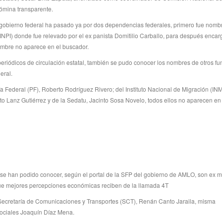
ómina transparente.
gobierno federal ha pasado ya por dos dependencias federales, primero fue nomb
INPI) donde fue relevado por el ex panista Domitilio Carballo, para después encar
nombre no aparece en el buscador.
riódicos de circulación estatal, también se pudo conocer los nombres de otros fu
eral.
a Federal (PF), Roberto Rodríguez Rivero; del Instituto Nacional de Migración (INM
o Lanz Gutiérrez y de la Sedatu, Jacinto Sosa Novelo, todos ellos no aparecen en 
e han podido conocer, según el portal de la SFP del gobierno de AMLO, son ex mi
 que mejores percepciones económicas reciben de la llamada 4T
 Secretaría de Comunicaciones y Transportes (SCT), Renán Canto Jaraila, misma
sociales Joaquín Díaz Mena.