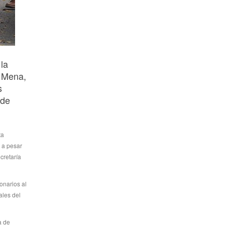
la
z Mena,
s
 de
ta
s a pesar
cretaría
onarios al
ales del
a de