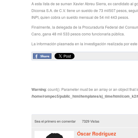
A esta lista de se suman Xavier Abreu Sierra, ex candidato al g
Diconsa S.A. de C.V. tiene un sueldo de 73 mil507 pesos, seguid
INPI, quien cobra un sueldo mensual de 54 mil 443 pesos.
Finalmente, la delegada de la Procuraduría Federal del Consum
Cano, gana 48 mil 533 pesos como funcionaria pública.
La información plasmada en la investigación realizada por este 
Warning
: count(): Parameter must be an array or an object tha
/home/rompec5/public_html/templates/sj_time/html/com_k2/te
Sea el primero en comentar
7329 Vistas
Óscar Rodríguez