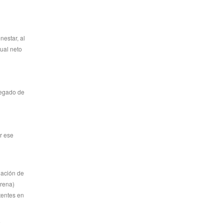
estar, al
ual neto
legado de
r ese
gación de
orena)
tentes en
e