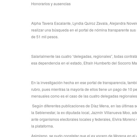
Honorarios y ausencias
Alpha Tavera Escalante, Lyndia Quiroz Zavala, Alejandra Nove
realizar una búsqueda en el portal de nómina transparente su
de 51 mil pesos.
Salarialmente las cuatro “delegadas, regionales”, todas contr
esa dependencia en el estado, Efraín Humberto del Socorro Mar
En la investigación hecha en ese portal de transparencia, tam
rubro, pues mientras la mayoría de ellos tiene un pago de 10 
mensuales como es el caso de las cuatro delegadas regionales
Según diferentes publicaciones de Díaz Mena, en las últimas s
la Sebienestar, la ex diputada local, Jazmín Villanueva Moo, 
ante organismos electorales locales y federales, Elvira Moreno
la plataforma.
Asimismo, se pudo constatar que el ex vocero de Morena en el