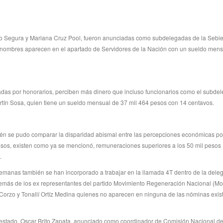
lo Segura y Mariana Cruz Pool, fueron anunciadas como subdelegadas de la Sebien
s nombres aparecen en el apartado de Servidores de la Nación con un sueldo mens
atadas por honorarios, perciben más dinero que incluso funcionarios como el subde
tín Sosa, quien tiene un sueldo mensual de 37 mil 464 pesos con 14 centavos.
bién se pudo comparar la disparidad abismal entre las percepciones económicas po
pesos, existen como ya se mencionó, remuneraciones superiores a los 50 mil pesos
.
emanas también se han incorporado a trabajar en la llamada 4T dentro de la dele
además de los ex representantes del partido Movimiento Regeneración Nacional (M
 Corzo y Tonallí Ortíz Medina quienes no aparecen en ninguna de las nóminas exis
 estado, Oscar Brito Zapata, anunciado como coordinador de Comisión Nacional d