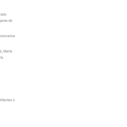
rado
garse de
ncionarios
), María
la
litantes o