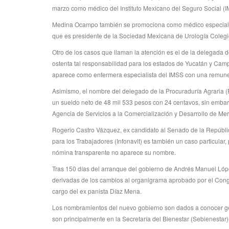
marzo como médico del Instituto Mexicano del Seguro Social (
Medina Ocampo también se promociona como médico especialist
que es presidente de la Sociedad Mexicana de Urología Colegio
Otro de los casos que llaman la atención es el de la delegada 
ostenta tal responsabilidad para los estados de Yucatán y Ca
aparece como enfermera especialista del IMSS con una remune
Asimismo, el nombre del delegado de la Procuraduría Agraria (
un sueldo neto de 48 mil 533 pesos con 24 centavos, sin embar
Agencia de Servicios a la Comercialización y Desarrollo de Me
Rogerio Castro Vázquez, ex candidato al Senado de la República
para los Trabajadores (Infonavit) es también un caso particular, 
nómina transparente no aparece su nombre.
Tras 150 días del arranque del gobierno de Andrés Manuel Lóp
derivadas de los cambios al organigrama aprobado por el Congr
cargo del ex panista Díaz Mena.
Los nombramientos del nuevo gobierno son dados a conocer gene
son principalmente en la Secretaría del Bienestar (Sebienestar)