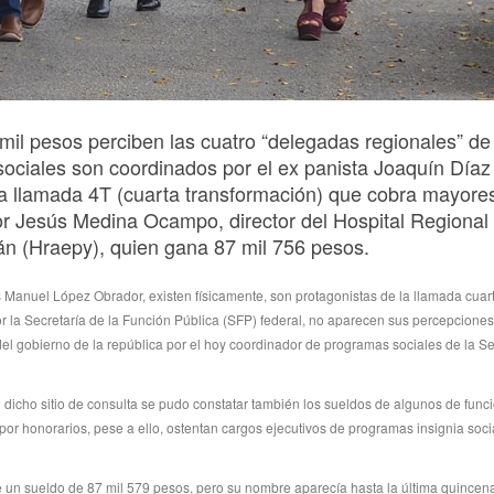
mil pesos perciben las cuatro “delegadas regionales” de 
sociales son coordinados por el ex panista Joaquín Día
 la llamada 4T (cuarta transformación) que cobra mayore
or Jesús Medina Ocampo, director del Hospital Regional
án (Hraepy), quien gana 87 mil 756 pesos.
Manuel López Obrador, existen físicamente, son protagonistas de la llamada cuar
por la Secretaría de la Función Pública (SFP) federal, no aparecen sus percepcione
l gobierno de la república por el hoy coordinador de programas sociales de la Se
cho sitio de consulta se pudo constatar también los sueldos de algunos de funci
 por honorarios, pese a ello, ostentan cargos ejecutivos de programas insignia soci
 un sueldo de 87 mil 579 pesos, pero su nombre aparecía hasta la última quincen