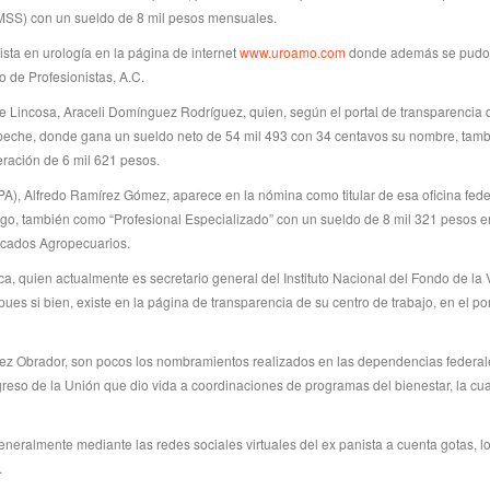
IMSS) con un sueldo de 8 mil pesos mensuales.
a en urología en la página de internet
www.uroamo.com
donde además se pudo 
 de Profesionistas, A.C.
de Lincosa, Araceli Domínguez Rodríguez, quien, según el portal de transparencia 
mpeche, donde gana un sueldo neto de 54 mil 493 con 34 centavos su nombre, tam
ración de 6 mil 621 pesos.
PA), Alfredo Ramírez Gómez, aparece en la nómina como titular de esa oficina fede
go, también como “Profesional Especializado” con un sueldo de 8 mil 321 pesos e
rcados Agropecuarios.
, quien actualmente es secretario general del Instituto Nacional del Fondo de la 
pues si bien, existe en la página de transparencia de su centro de trabajo, en el po
ez Obrador, son pocos los nombramientos realizados en las dependencias federal
eso de la Unión que dio vida a coordinaciones de programas del bienestar, la cua
ralmente mediante las redes sociales virtuales del ex panista a cuenta gotas, l
.