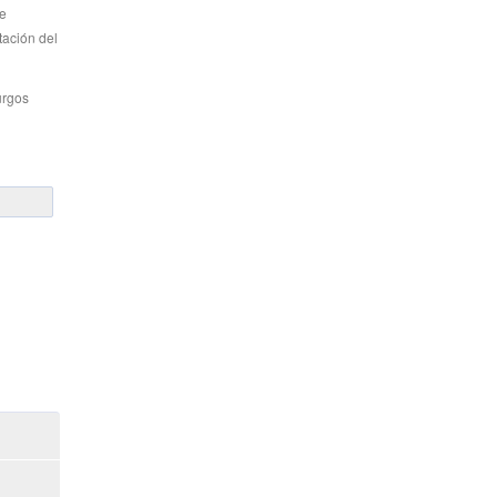
de
tación del
urgos