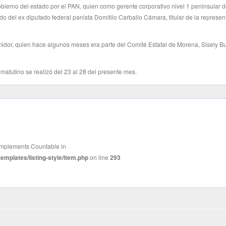
obierno del estado por el PAN, quien como gerente corporativo nivel 1 peninsular 
o del ex diputado federal panista Domitilo Carballo Cámara, titular de la represen
idor, quien hace algunos meses era parte del Comité Estatal de Morena, Sisely B
matutino se realizó del 23 al 28 del presente mes.
t implements Countable in
mplates/listing-style/item.php
on line
293