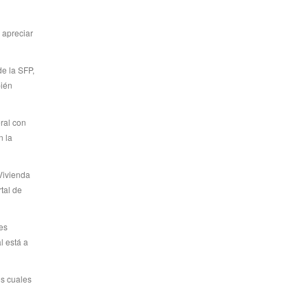
apreciar
de la SFP,
bién
ral con
n la
Vivienda
rtal de
es
l está a
os cuales