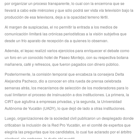
por organizar un proceso transparente, lo cual con la encerrona que se
llevará a cabo este miércoles y que sólo podrá ser vista vía televisión bajo la
producción de esa televisora, deja a la opacidad terreno fértil.
Al margen de suspicacias, el no permitir la entrada a los medios de
comunicación limitará las crónicas periodísticas a la visión subjetiva que
desde un frío aparato de recepción da a quienes lo observan.
Además, el Iepac realizó varios ejercicios para enriquecer el debate como
un foro en un conocido hotel de Paseo Montejo, con su respectiva botana
mañanera, café y refrescos, que fueron pagados con dinero público.
Posteriormente, la comisión temporal que encabeza la consejera Delta
Alejandra Pacheco, dio a conocer en otra rueda de prensa celebrada
semanas atrás, los mecanismos de selección de los moderadores para lo
cual limitaron el proceso de insinuación a dos instituciones. La primera, la
CIRT que aglutina a empresas privadas, y la segunda, la Universidad
Autónoma de Yucatán (UADY), lo que dejó de lado a otras instituciones.
Luego, organizaciones de la sociedad civil publicaron un desplegado donde
criticaban la inclusión de la Red Pro Yucatán, en el comité de expertos que
elegiría las preguntas que los candidatos, lo cual fue aclarado por el árbitro
electoral, sin embargo, la duda ahí quedó.