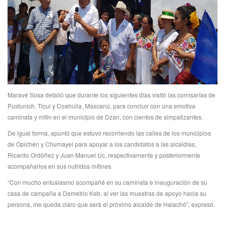
Maravé Sosa detalló que durante los siguientes días visitó las comisarías de
Pustunich, Ticul y Coahuila, Maxcanú, para concluir con una emotiva
caminata y mitin en el municipio de Dzan, con cientos de simpatizantes.
De igual forma, apuntó que estuvo recorriendo las calles de los municipios
de Opichén y Chumayel para apoyar a los candidatos a las alcaldías,
Ricardo Ordóñez y Juan Manuel Uc, respectivamente y posteriormente
acompañarlos en sus nutridos mítines.
“Con mucho entusiasmo acompañé en su caminata e inauguración de su
casa de campaña a Demetrio Keb, al ver las muestras de apoyo hacia su
persona, me queda claro que será el próximo alcalde de Halachó”, expresó.