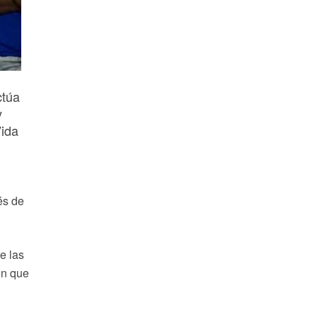
ctúa
y
Vida
és de
e las
en que