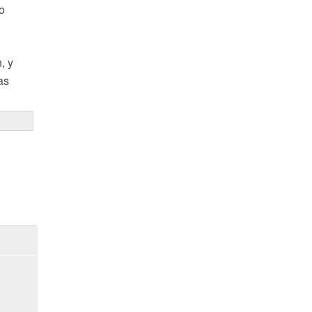
o
, y
as