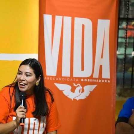
Investigan caso de adolescente
Cami
hallado en Susulá
se vu
1 year ago
6 year
El menor Lionel V.A., reportado por sus
Miles 
padres como desaparecido la tarde del
tenían
pasado sábado 26 y hallado el martes 29,
Conkal