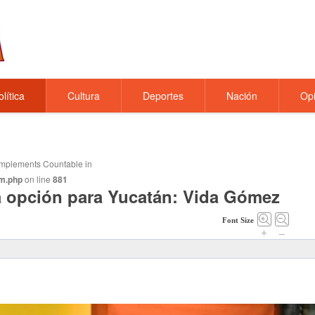
olítica
Cultura
Deportes
Nación
Opi
t implements Countable in
m.php
on line
881
 opción para Yucatán: Vida Gómez
Font Size
+
–