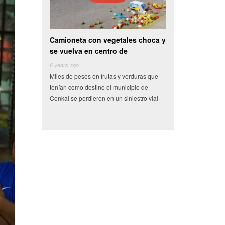
oneta con vegetales choca y
Video: Alcoholizado sujeto roba
Vi
elva en centro de
automóvil para después
le
s ago
6 years ago
6 y
de pesos en frutas y verduras que
Tras una persecución, elementos de la
Tre
 como destino el municipio de
Secretaría de Seguridad Publica (SSP)
cho
 se perdieron en un siniestro vial
detuvieron a un sujeto que en estado de
Mér