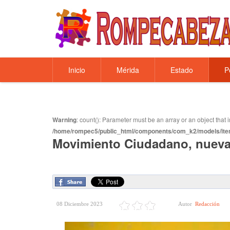
Inicio
Mérida
Estado
P
Warning
: count(): Parameter must be an array or an object tha
/home/rompec5/public_html/components/com_k2/models/ite
Movimiento Ciudadano, nueva
08 Diciembre 2023
Autor
Redacción