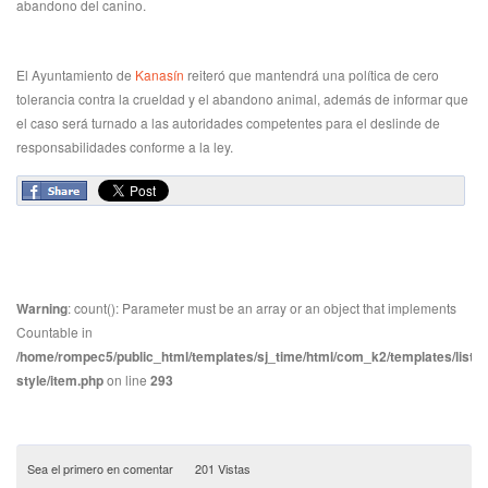
abandono del canino.
El Ayuntamiento de
Kanasín
reiteró que mantendrá una política de cero
tolerancia contra la crueldad y el abandono animal, además de informar que
el caso será turnado a las autoridades competentes para el deslinde de
responsabilidades conforme a la ley.
Warning
: count(): Parameter must be an array or an object that implements
Countable in
/home/rompec5/public_html/templates/sj_time/html/com_k2/templates/listin
style/item.php
on line
293
Sea el primero en comentar
201 Vistas