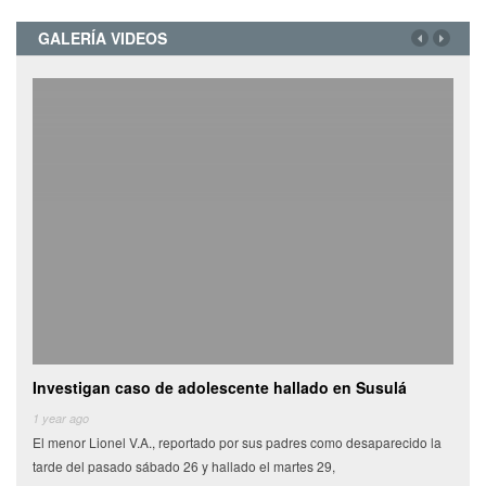
GALERÍA VIDEOS
Investigan caso de adolescente hallado en Susulá
Cami
de
1 year ago
El menor Lionel V.A., reportado por sus padres como desaparecido la
6 yea
tarde del pasado sábado 26 y hallado el martes 29,
Miles